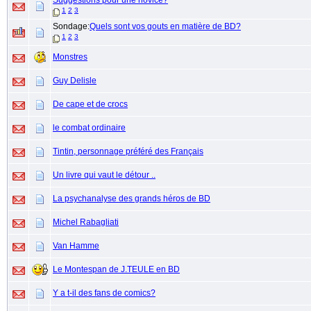
Suggestions pour une novice?
1
2
3
Sondage:
Quels sont vos gouts en matière de BD?
1
2
3
Monstres
Guy Delisle
De cape et de crocs
le combat ordinaire
Tintin, personnage préféré des Français
Un livre qui vaut le détour ..
La psychanalyse des grands héros de BD
Michel Rabagliati
Van Hamme
Le Montespan de J.TEULE en BD
Y a t-il des fans de comics?