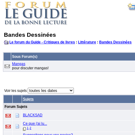
Bandes Dessinées
Le forum du Guide - Critiques de livres
:
Littérature
:
Bandes Dessinées
Sous Forum(s)
Mangas
pour discuter mangas!
Voir les sujets
Sujets
Forum Sujets
BLACKSAD
Ce que j'ai lu...
1
2