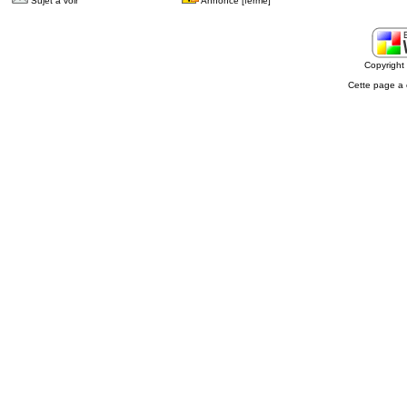
Sujet à voir
Annonce [fermé]
Copyrigh
Cette page a 