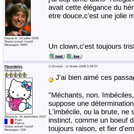
avait cette élégance du hér
etre douce,c'est une jolie
Depuis le: 19 juillet 2006
Status actuel: Inactif
Un clown,c'est toujours tris
Messages: 6994
Fleurdelys
Envoyé : 11 février 2008 à 08:57
Déclamateur
J'ai bien aimé ces passa
"Méchants, non. Imbéciles
suppose une détermination m
L'imbécile, ou la brute, ne s
Depuis le: 24 septembre 2007
instinct, comme un boeuf de 
Pays:
France
toujours raison, et fier d'e
Status actuel: Inactif
Messages: 428