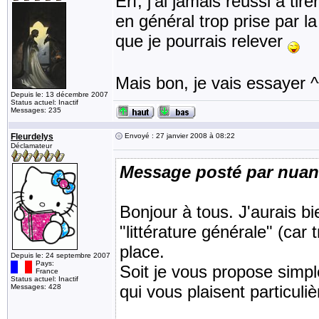
Erf, j'ai jamais réussi à tir
en général trop prise par l
que je pourrais relever
Mais bon, je vais essayer ^
Depuis le: 13 décembre 2007
Status actuel: Inactif
Messages: 235
Fleurdelys
Envoyé : 27 janvier 2008 à 08:22
Déclamateur
Message posté par nua
Bonjour à tous. J'aurais bi
"littérature générale" (car 
place.
Depuis le: 24 septembre 2007
Pays:
Soit je vous propose simpl
France
Status actuel: Inactif
qui vous plaisent particuli
Messages: 428