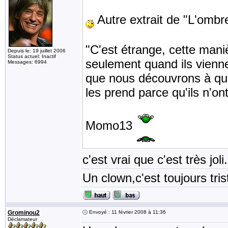
Autre extrait de "L'ombr
"C'est étrange, cette mani
Depuis le: 19 juillet 2006
Status actuel: Inactif
seulement quand ils vienn
Messages: 6994
que nous découvrons à que
les prend parce qu'ils n'ont
Momo13
c'est vrai que c'est très jol
Un clown,c'est toujours tris
Grominou2
Envoyé : 11 février 2008 à 11:36
Déclamateur