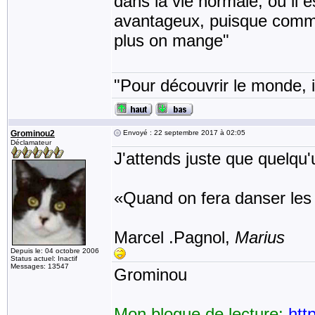
dans la vie normale, où il 
avantageux, puisque comme 
plus on mange"
"Pour découvrir le monde, i
Grominou2
Envoyé : 22 septembre 2017 à 02:05
Déclamateur
J'attends juste que quelqu'
«Quand on fera danser les c
Marcel .Pagnol,
Marius
Depuis le: 04 octobre 2006
Status actuel: Inactif
Messages: 13547
Grominou
Mon blogue de lecture:
htt