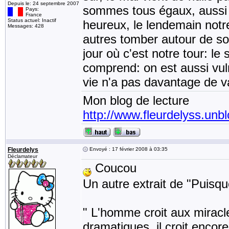
Depuis le: 24 septembre 2007
sommes tous égaux, aussi fr
Pays:
France
Status actuel: Inactif
heureux, le lendemain notre
Messages: 428
autres tomber autour de so
jour où c'est notre tour: le
comprend: on est aussi vul
vie n'a pas davantage de va
Mon blog de lecture
http://www.fleurdelyss.unbl
Fleurdelys
Envoyé : 17 février 2008 à 03:35
Déclamateur
Coucou
Un autre extrait de "Puisqu
" L'homme croit aux miracl
dramatiques, il croit encore