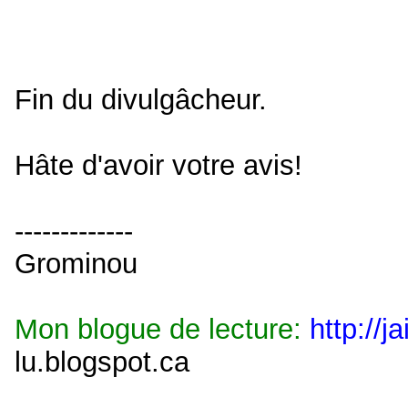
Je peux déjà vous annoncer qu'i
roman sera difficile à détrôner! So
Bon débarras!
Fin du divulgâcheur.
Hâte d'avoir votre avis!
-------------
Grominou
Mon blogue de lecture:
http://j
lu.blogspot.ca