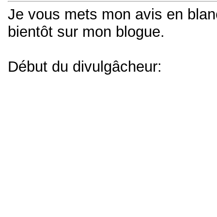
Je vous mets mon avis en blanc s
bientôt sur mon blogue.
Début du divulgâcheur:
Mon premier contact avec George
fut totalement raté. J'avais qui
français. Cette dernière nous ava
Diable
et un des sujets à débatt
mièvre, dites pourquoi
. Vous v
ans on déteste se faire dire quo
justement ça mièvre. Mes référ
principalement constituées de