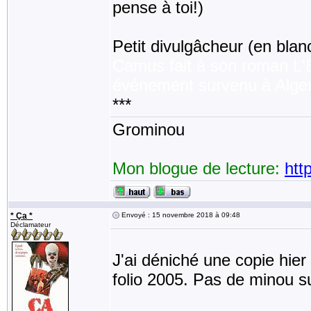
pense à toi!)
Petit divulgâcheur (en blanc
Camus fait à son roman L'
événement survenu à Alger
***
Grominou
Mon blogue de lecture:
htt
* Ça *
Envoyé : 15 novembre 2018 à 09:48
Déclamateur
J'ai déniché une copie hier 
folio 2005. Pas de minou s