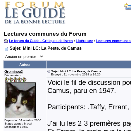
Lectures communes du Forum
Le forum du Guide - Critiques de livres
:
Littérature
:
Lectures communes
Sujet: Mini LC: La Peste, de Camus
Auteur
Grominou2
Sujet: Mini LC: La Peste, de Camus
Envoyé : 11 novembre 2018 à 19:20
Déclamateur
Voici le fil de discussion 
Camus, paru en 1947.
Participants: .Taffy, Erran
Depuis le: 04 octobre 2006
J'ai lu les 2-3 premières pa
Status actuel: Inactif
Messages: 13547