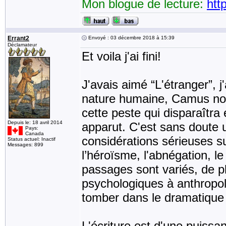
Mon blogue de lecture:
htt
Errant2
Envoyé : 03 décembre 2018 à 15:39
Déclamateur
Et voila j'ai fini!
J'avais aimé “L'étranger”, j
nature humaine, Camus nous
cette peste qui disparaîtr
Depuis le: 18 avril 2014
apparut. C'est sans doute un
Pays:
Canada
considérations sérieuses su
Status actuel: Inactif
Messages: 899
l’héroïsme, l'abnégation, le
passages sont variés, de p
psychologiques à anthropol
tomber dans le dramatique 
L'écriture est d'une puissan