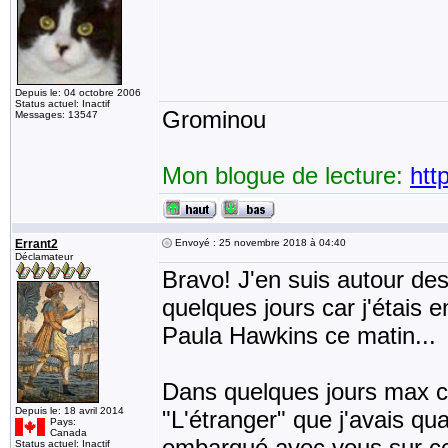
Depuis le: 04 octobre 2006
Status actuel: Inactif
Grominou
Messages: 13547
Mon blogue de lecture:
htt
Errant2
Envoyé : 25 novembre 2018 à 04:40
Déclamateur
Bravo! J'en suis autour des
quelques jours car j'étais e
Paula Hawkins ce matin...
Dans quelques jours max ce 
Depuis le: 18 avril 2014
"L'étranger" que j'avais q
Pays:
Canada
embarqué avec vous sur ce
Status actuel: Inactif