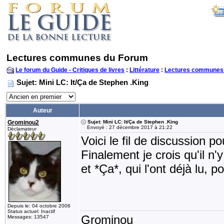
Lectures communes du Forum
Le forum du Guide - Critiques de livres
:
Littérature
:
Lectures communes
Sujet: Mini LC: It/Ça de Stephen .King
Auteur
Grominou2
Sujet: Mini LC: It/Ça de Stephen .King
Envoyé : 27 décembre 2017 à 21:22
Déclamateur
Voici le fil de discussion 
Finalement je crois qu'il n'
et *Ça*, qui l'ont déjà lu, p
Depuis le: 04 octobre 2006
Status actuel: Inactif
Grominou
Messages: 13547