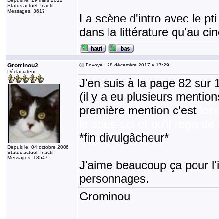
Depuis le: 19 mars 2012
Status actuel: Inactif
Messages: 3617
La scène d'intro avec le pt
dans la littérature qu'au ci
Grominou2
Envoyé : 28 décembre 2017 à 17:29
Déclamateur
J'en suis à la page 82 sur
(il y a eu plusieurs menti
première mention c'est
lor
le sous-sol et qu'il regarde 
*fin divulgâcheur*
Depuis le: 04 octobre 2006
Status actuel: Inactif
Messages: 13547
J'aime beaucoup ça pour l'i
personnages.
Grominou