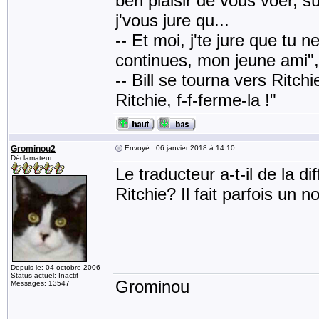
ben plaisir de vous voèr, sû
j'vous jure qu...
-- Et moi, j'te jure que tu n
continues, mon jeune ami",
-- Bill se tourna vers Ritch
Ritchie, f-f-ferme-la !"
Grominou2
Envoyé : 06 janvier 2018 à 14:10
Déclamateur
Le traducteur a-t-il de la di
Ritchie? Il fait parfois un no
Depuis le: 04 octobre 2006
Status actuel: Inactif
Grominou
Messages: 13547