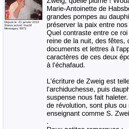
Zweig, quelle plume ! Wou
Marie-Antoinette de Habsbo
grandes pompes au dauphin
Depuis le: 21 janvier 2010
préserver la paix entre no
Status actuel: Inactif
Messages: 6872
Quel contraste entre ce roi 
reine de la nuit, des fêtes,
documents et lettres à l'ap
caractères de ces deux épo
à l'échafaud.
L'écriture de Zweig est tel
l'archiduchesse, puis dauph
suspense nous fait haleter.
de révolution, sont plus ou
enseignant comme S. Zweig 
.