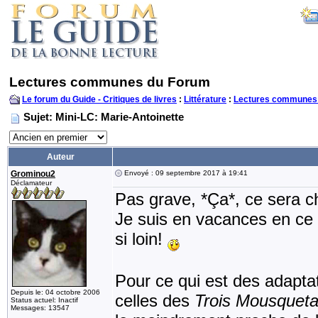
Lectures communes du Forum
Le forum du Guide - Critiques de livres
:
Littérature
:
Lectures communes
Sujet: Mini-LC: Marie-Antoinette
Auteur
Grominou2
Envoyé : 09 septembre 2017 à 19:41
Déclamateur
Pas grave, *Ça*, ce sera ch
Je suis en vacances en ce
si loin!
Pour ce qui est des adaptat
Depuis le: 04 octobre 2006
celles des
Trois Mousqueta
Status actuel: Inactif
Messages: 13547