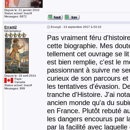
Depuis le: 21 janvier 2010
Status actuel: Inactif
Messages: 6872
Errant2
Envoyé : 13 septembre 2017 à 03:10
Déclamateur
Pas vraiment féru d'histoire
cette biographie. Mes dou
tellement cet ouvrage se l
est bien remplie, c'est le m
passionnant à suivre ne se
Depuis le: 18 avril 2014
curieux de son parcours e
Pays:
Canada
les tentatives d'évasion. D
Status actuel: Inactif
Messages: 899
tranche d'Histoire. J'ai no
ancien monde qu'a du subir
en France. Plutôt rebuté au
les dangers encourus par la
par la facilité avec laquelle