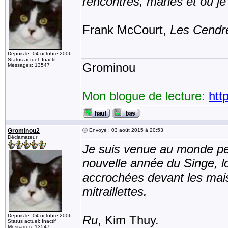
rencontrés, mariés et où je
Frank McCourt,
Les Cendre
Depuis le: 04 octobre 2006
Status actuel: Inactif
Grominou
Messages: 13547
Mon blogue de lecture:
htt
Grominou2
Envoyé : 03 août 2015 à 20:53
Déclamateur
Je suis venue au monde pen
nouvelle année du Singe, l
accrochées devant les mai
mitraillettes.
Depuis le: 04 octobre 2006
Ru
, Kim Thuy.
Status actuel: Inactif
Messages: 13547