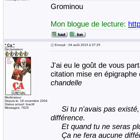
Grominou
Mon blogue de lecture:
htt
* Ça *
Envoyé : 04 août 2015 à 07:25
Déclamateur
J'ai eu le goût de vous par
citation mise en épigraph
chandelle
Modérateur
Depuis le: 19 novembre 2004
Status actuel: Inactif
Si tu n'avais pas existé,
Messages: 7625
différence.
Et quand tu ne seras plus,
Ça ne fera aucune différen