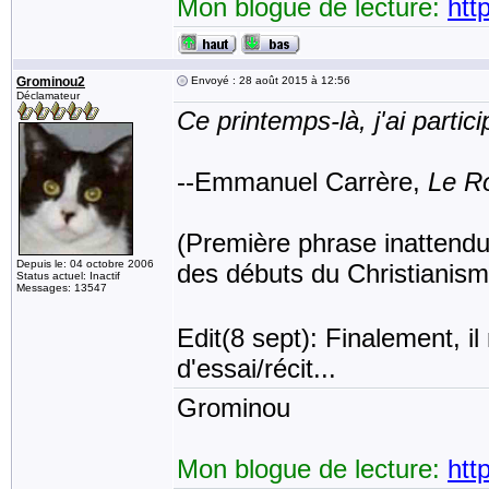
Mon blogue de lecture:
htt
Grominou2
Envoyé : 28 août 2015 à 12:56
Déclamateur
Ce printemps-là, j'ai partic
--Emmanuel Carrère,
Le R
(Première phrase inattendue
Depuis le: 04 octobre 2006
des débuts du Christianisme
Status actuel: Inactif
Messages: 13547
Edit(8 sept): Finalement, il
d'essai/récit...
Grominou
Mon blogue de lecture:
htt