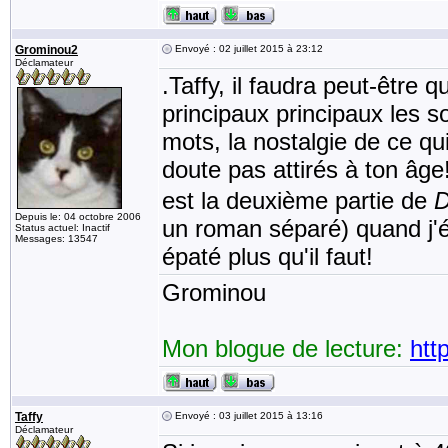
Grominou2
Envoyé : 02 juillet 2015 à 23:12
Déclamateur
.Taffy, il faudra peut-être 
principaux principaux les s
mots, la nostalgie de ce qu
doute pas attirés à ton âge
est la deuxième partie de
D
Depuis le: 04 octobre 2006
un roman séparé) quand j'ét
Status actuel: Inactif
Messages: 13547
épaté plus qu'il faut!
Grominou
Mon blogue de lecture:
htt
Taffy
Envoyé : 03 juillet 2015 à 13:16
Déclamateur