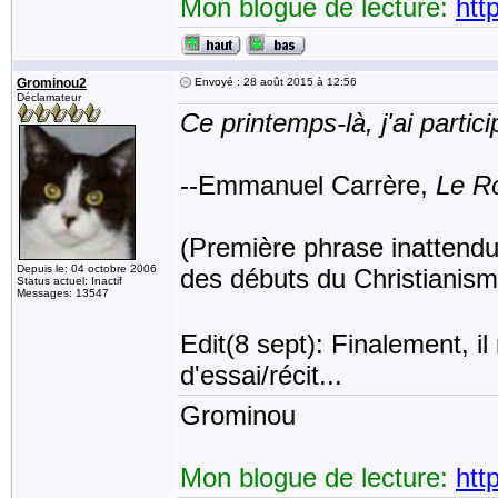
Mon blogue de lecture:
htt
Grominou2
Envoyé : 28 août 2015 à 12:56
Déclamateur
Ce printemps-là, j'ai partic
--Emmanuel Carrère,
Le R
(Première phrase inattendue
Depuis le: 04 octobre 2006
des débuts du Christianisme
Status actuel: Inactif
Messages: 13547
Edit(8 sept): Finalement, il
d'essai/récit...
Grominou
Mon blogue de lecture:
htt