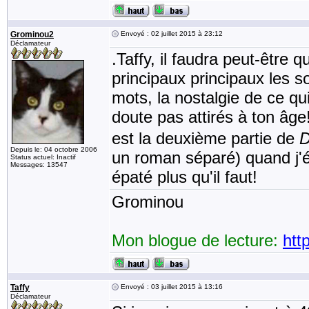
Grominou2
Envoyé : 02 juillet 2015 à 23:12
Déclamateur
.Taffy, il faudra peut-être 
principaux principaux les s
mots, la nostalgie de ce qu
doute pas attirés à ton âge
est la deuxième partie de
D
Depuis le: 04 octobre 2006
un roman séparé) quand j'ét
Status actuel: Inactif
Messages: 13547
épaté plus qu'il faut!
Grominou
Mon blogue de lecture:
htt
Taffy
Envoyé : 03 juillet 2015 à 13:16
Déclamateur