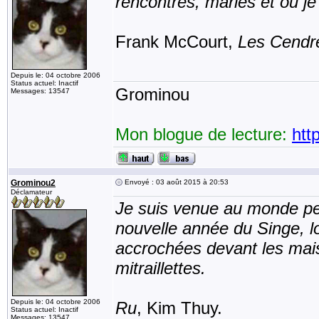
rencontrés, mariés et où je
Frank McCourt,
Les Cendre
Depuis le: 04 octobre 2006
Status actuel: Inactif
Grominou
Messages: 13547
Mon blogue de lecture:
htt
Grominou2
Envoyé : 03 août 2015 à 20:53
Déclamateur
Je suis venue au monde pen
nouvelle année du Singe, l
accrochées devant les mai
mitraillettes.
Depuis le: 04 octobre 2006
Ru
, Kim Thuy.
Status actuel: Inactif
Messages: 13547