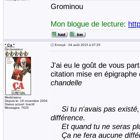
Grominou
Mon blogue de lecture:
htt
* Ça *
Envoyé : 04 août 2015 à 07:25
Déclamateur
J'ai eu le goût de vous par
citation mise en épigraph
chandelle
Modérateur
Depuis le: 19 novembre 2004
Status actuel: Inactif
Si tu n'avais pas existé,
Messages: 7625
différence.
Et quand tu ne seras plus,
Ça ne fera aucune différen