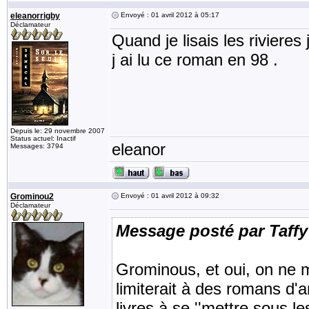
eleanorrigby
Envoyé : 01 avril 2012 à 05:17
Déclamateur
Quand je lisais les riviere
j ai lu ce roman en 98 .
Depuis le: 29 novembre 2007
Status actuel: Inactif
eleanor
Messages: 3794
Grominou2
Envoyé : 01 avril 2012 à 09:32
Déclamateur
Message posté par Taffy
Grominous, et oui, on ne 
limiterait à des romans d'
livres à se ''mettre sous le