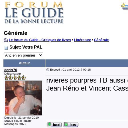
Générale
Le forum du Guide - Critiques de livres
:
Littérature
:
Générale
Sujet: Votre PAL
Auteur
denis76
Envoyé : 01 avril 2012 à 00:18
Déclamateur
rivieres pourpres TB aussi 
Jean Réno et Vincent Cass
Depuis le: 21 janvier 2010
Status actuel: Inactif
Messages: 6872