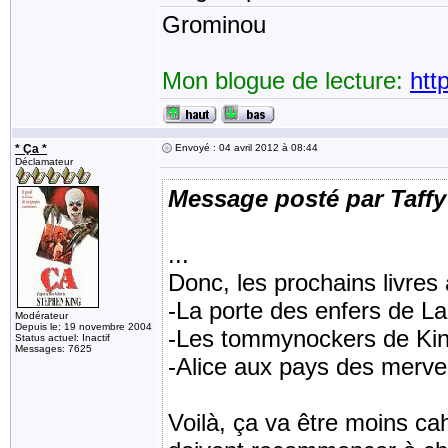
Grominou
Mon blogue de lecture:
htt
* Ça *
Envoyé : 04 avril 2012 à 08:44
Déclamateur
Message posté par Taffy
...
Donc, les prochains livres à
-La porte des enfers de L
Modérateur
Depuis le: 19 novembre 2004
-Les tommynockers de Ki
Status actuel: Inactif
Messages: 7625
-Alice aux pays des mervei
Voilà, ça va être moins cah