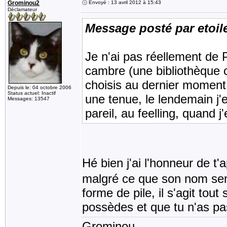
Grominou2
Envoyé : 13 avril 2012 à 15:43
Déclamateur
Message posté par etoil
Je n'ai pas réellement de 
cambre (une bibliothèque co
choisis au dernier moment,
Depuis le: 04 octobre 2006
Status actuel: Inactif
une tenue, le lendemain j'e
Messages: 13547
pareil, au feelling, quand j
Hé bien j'ai l'honneur de t
malgré ce que son nom sem
forme de pile, il s'agit tou
possèdes et que tu n'as pa
Grominou