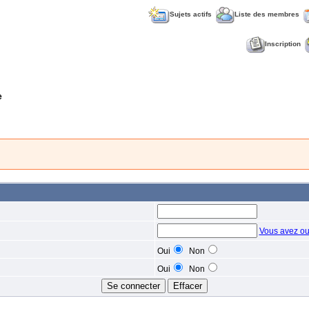
Sujets actifs
Liste des membres
Inscription
e
Vous avez ou
Oui
Non
Oui
Non