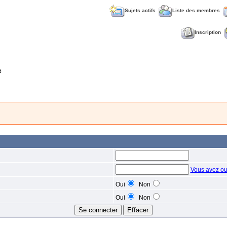
Sujets actifs
Liste des membres
Inscription
e
Vous avez ou
Oui
Non
Oui
Non