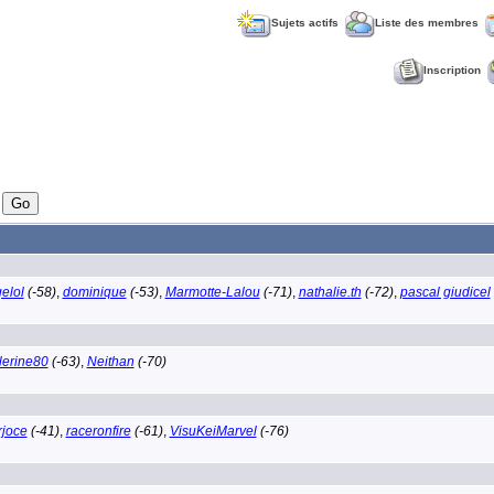
Sujets actifs
Liste des membres
Inscription
elol
(-58)
,
dominique
(-53)
,
Marmotte-Lalou
(-71)
,
nathalie.th
(-72)
,
pascal giudicel
lerine80
(-63)
,
Neithan
(-70)
joce
(-41)
,
raceronfire
(-61)
,
VisuKeiMarvel
(-76)