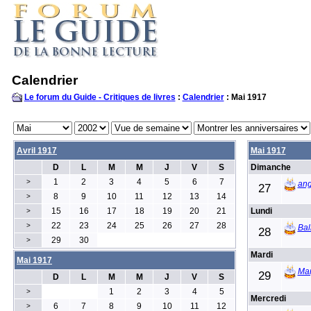
Calendrier
Le forum du Guide - Critiques de livres
:
Calendrier
: Mai 1917
Avril 1917
Mai 1917
D
L
M
M
J
V
S
Dimanche
1
2
3
4
5
6
7
>
ang
27
8
9
10
11
12
13
14
>
15
16
17
18
19
20
21
Lundi
>
22
23
24
25
26
27
28
>
Bal
28
29
30
>
Mardi
Mai 1917
Mar
29
D
L
M
M
J
V
S
1
2
3
4
5
>
Mercredi
6
7
8
9
10
11
12
>