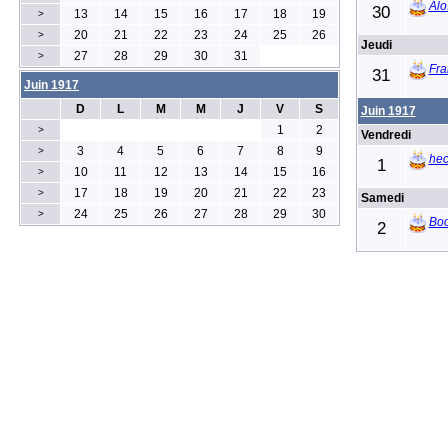
Alo
30
13
14
15
16
17
18
19
>
20
21
22
23
24
25
26
>
Jeudi
27
28
29
30
31
>
Fra
31
Juin 1917
D
L
M
M
J
V
S
Juin 1917
1
2
>
Vendredi
3
4
5
6
7
8
9
>
hec
1
10
11
12
13
14
15
16
>
17
18
19
20
21
22
23
>
Samedi
24
25
26
27
28
29
30
>
Bo
2