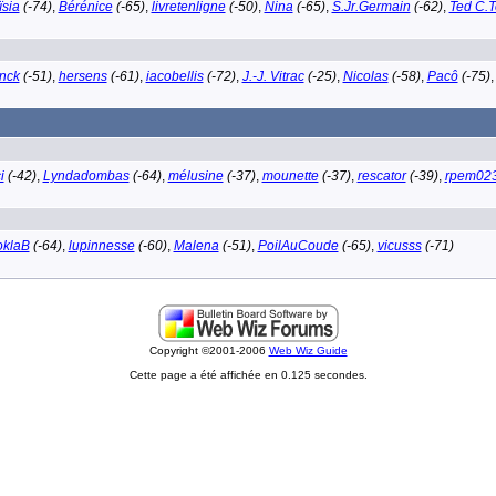
ïsia
(-74)
,
Bérénice
(-65)
,
livretenligne
(-50)
,
Nina
(-65)
,
S.Jr.Germain
(-62)
,
Ted C.T
nck
(-51)
,
hersens
(-61)
,
iacobellis
(-72)
,
J.-J. Vitrac
(-25)
,
Nicolas
(-58)
,
Pacô
(-75)
i
(-42)
,
Lyndadombas
(-64)
,
mélusine
(-37)
,
mounette
(-37)
,
rescator
(-39)
,
rpem02
oklaB
(-64)
,
lupinnesse
(-60)
,
Malena
(-51)
,
PoilAuCoude
(-65)
,
vicusss
(-71)
Copyright ©2001-2006
Web Wiz Guide
Cette page a été affichée en 0.125 secondes.