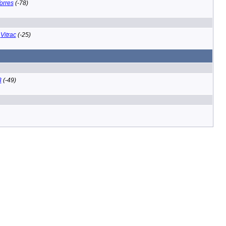
orres
(-78)
,
Vitrac
(-25)
3
(-49)