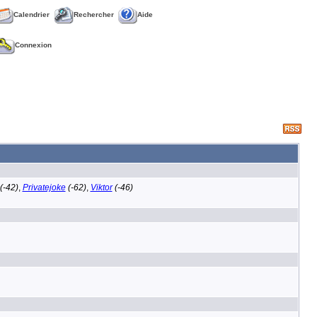
Calendrier
Rechercher
Aide
Connexion
(-42)
,
Privatejoke
(-62)
,
Viktor
(-46)