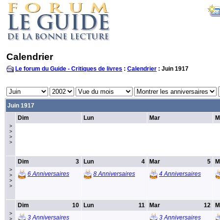
Calendrier
Le forum du Guide - Critiques de livres
:
Calendrier
: Juin 1917
Juin 1917
Dim
Lun
Mar
M
>
>
>
>
Dim
3
Lun
4
Mar
5
M
>
6 Anniversaires
8 Anniversaires
4 Anniversaires
>
>
>
Dim
10
Lun
11
Mar
12
M
>
3 Anniversaires
3 Anniversaires
>