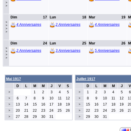
>
>
Dim
17
Lun
18
Mar
19
M
>
4 Anniversaires
2 Anniversaires
4 Anniversaires
>
>
>
Dim
24
Lun
25
Mar
26
M
>
2 Anniversaires
3 Anniversaires
5 Anniversaires
>
>
>
Mai 1917
Juillet 1917
D
L
M
M
J
V
S
D
L
M
M
J
V
1
2
3
4
5
1
2
3
4
5
6
>
>
6
7
8
9
10
11
12
8
9
10
11
12
1
>
>
13
14
15
16
17
18
19
15
16
17
18
19
2
>
>
20
21
22
23
24
25
26
22
23
24
25
26
2
>
>
27
28
29
30
31
29
30
31
>
>