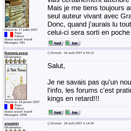
Mais je me tiens toujours au
seul auteur vivant avec Gr
Donc, quand j'aurais lu tou
Depuis le: 17 juillet 2007
celui-ci sera sorti en poch
Pays:
France
Status actuel: Inactif
Messages: 591
RatoonLaveur
Envoyé : 26 août 2007 à 03:13
Déclamateur
Salut,
Je ne savais pas qu'un nou
l'info, les forums c'est pra
kings en retard!!!
Depuis le: 19 janvier 2007
Pays:
France
Status actuel: Inactif
Messages: 1659
annalekt
Envoyé : 28 août 2007 à 14:29
Déclamateur