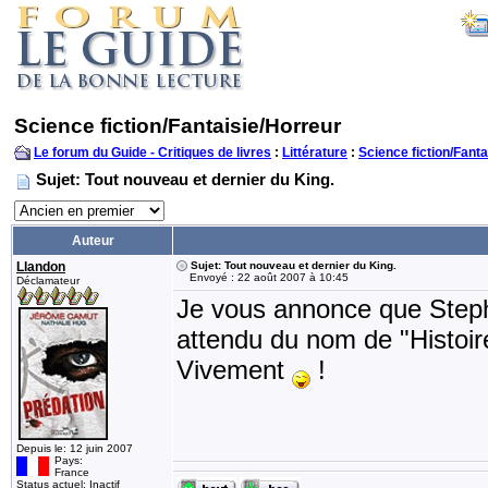
Science fiction/Fantaisie/Horreur
Le forum du Guide - Critiques de livres
:
Littérature
:
Science fiction/Fanta
Sujet: Tout nouveau et dernier du King.
Auteur
Llandon
Sujet: Tout nouveau et dernier du King.
Envoyé : 22 août 2007 à 10:45
Déclamateur
Je vous annonce que Stephe
attendu du nom de "Histoire
Vivement
!
Depuis le: 12 juin 2007
Pays:
France
Status actuel: Inactif