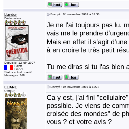
Llandon
Envoyé : 04 novembre 2007 à 02:30
Déclamateur
Je ne l'ai toujours pas lu, 
vais me le prendre d'urge
Mais en effet il s'agit d'un
à en croire le très petit rés
Depuis le: 12 juin 2007
Tu me diras si tu l'as bien
Pays:
France
Status actuel: Inactif
Messages: 348
ELIANE
Envoyé : 05 novembre 2007 à 11:28
Orateur
Ca y est, j'ai fini "cellulai
possible. Je viens de comme
croisée des mondes" de phil
vous ? et votre avis ?