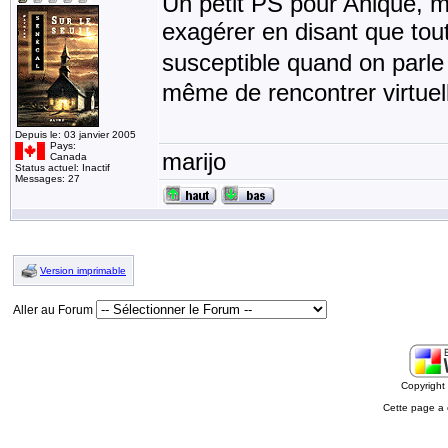
Un petit PS pour Anique, moi
exagérer en disant que tout
susceptible quand on parle
même de rencontrer virtue
Depuis le: 03 janvier 2005
Pays:
marijo
Canada
Status actuel: Inactif
Messages: 27
Version imprimable
Aller au Forum
Copyrigh
Cette page a 