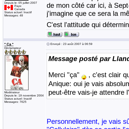
Depuis le: 05 juillet 2007
de mon côté car ici, à Sept
Pays:
Canada
j'imagine que ce sera la m
Status actuel: Inactif
Messages: 48
C'est l'attitude qui détermin
* Ça *
Envoyé : 23 août 2007 à 06:59
Déclamateur
Message posté par Llan
Merci "ça"
, c'est clair 
Anique: oui je vais absolu
peut-être vais-je attendre
Modérateur
Depuis le: 19 novembre 2004
Status actuel: Inactif
Messages: 7625
Personnellement, je vais sû