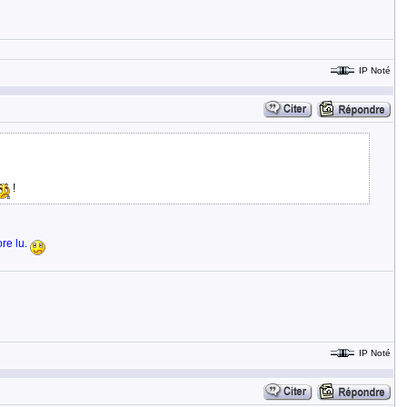
IP Noté
!
ore lu.
IP Noté