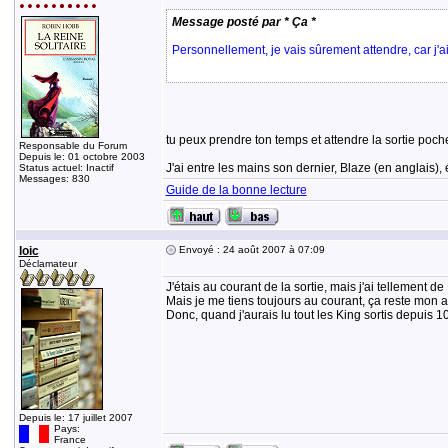
Message posté par * Ça *
Personnellement, je vais sûrement attendre, car j'ai
tu peux prendre ton temps et attendre la sortie poche
Responsable du Forum
Depuis le: 01 octobre 2003
J'ai entre les mains son dernier, Blaze (en anglais
Status actuel: Inactif
Messages: 830
Guide de la bonne lecture
loic
Envoyé : 24 août 2007 à 07:09
Déclamateur
J'étais au courant de la sortie, mais j'ai tellement 
Mais je me tiens toujours au courant, ça reste mon au
Donc, quand j'aurais lu tout les King sortis depuis 1
Depuis le: 17 juillet 2007
Pays:
France