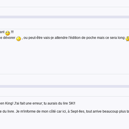
tant
!!!
 le dévorer
, ou peut-être vais-je attendre l'édition de poche mais ce sera long
 King! J'ai fait une erreur; tu aurais du lire SK!!
 du livre. Je m'informe de mon côté car ici, à Sept-Iles, tout arrive beaucoup plus 