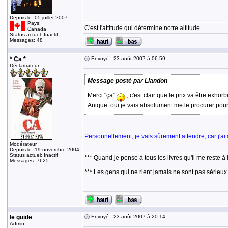
Depuis le: 05 juillet 2007
Pays:
C'est l'attitude qui détermine notre altitude
Canada
Status actuel: Inactif
Messages: 48
* Ça *
Envoyé : 23 août 2007 à 06:59
Déclamateur
Message posté par Llandon
Merci "ça"
, c'est clair que le prix va être exhorb
Anique: oui je vais absolument me le procurer pou
Personnellement, je vais sûrement attendre, car j'ai 
Modérateur
Depuis le: 19 novembre 2004
Status actuel: Inactif
*** Quand je pense à tous les livres qu'il me reste à 
Messages: 7625
*** Les gens qui ne rient jamais ne sont pas sérieux
le guide
Envoyé : 23 août 2007 à 20:14
Admin