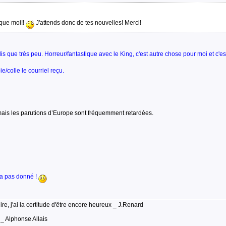
que moi!!
J'attends donc de tes nouvelles! Merci!
lis que très peu. Horreur/fantastique avec le King, c'est autre chose pour moi et c'
ie/colle le courriel reçu.
ais les parutions d’Europe sont fréquemment retardées.
ra pas donné !
lire, j'ai la certitude d'être encore heureux _ J.Renard
 _ Alphonse Allais