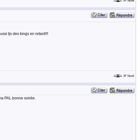
IP Noté
ssi tjs des kings en retard!!!
IP Noté
s ma PAL.bonne soirée.