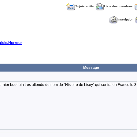
Sujets actifs
Liste des membres
Inscription
aisie/Horreur
Message
rnier bouquin très attendu du nom de "Histoire de Lisey" qui sortira en France le