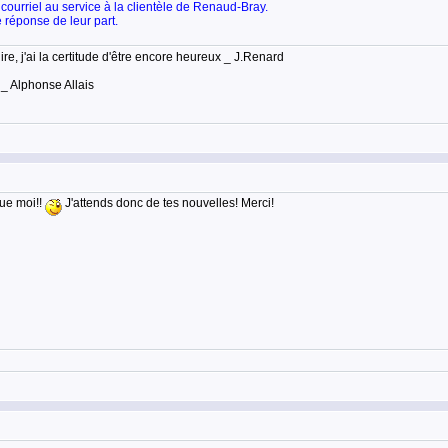
n courriel au service à la clientèle de Renaud-Bray.
e réponse de leur part.
lire, j'ai la certitude d'être encore heureux _ J.Renard
 _ Alphonse Allais
ue moi!!
J'attends donc de tes nouvelles! Merci!