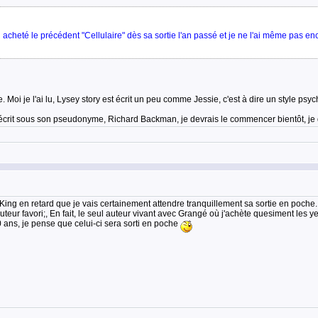
 acheté le précédent "Cellulaire" dès sa sortie l'an passé et je ne l'ai même pas en
. Moi je l'ai lu, Lysey story est écrit un peu comme Jessie, c'est à dire un style ps
), écrit sous son pseudonyme, Richard Backman, je devrais le commencer bientôt, je
de King en retard que je vais certainement attendre tranquillement sa sortie en poche.
teur favori;, En fait, le seul auteur vivant avec Grangé où j'achète quesiment les y
0 ans, je pense que celui-ci sera sorti en poche