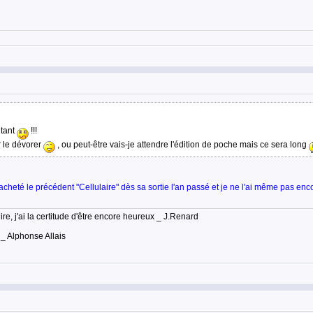
itant
!!!
r le dévorer
, ou peut-être vais-je attendre l'édition de poche mais ce sera long
acheté le précédent "Cellulaire" dès sa sortie l'an passé et je ne l'ai même pas enc
lire, j'ai la certitude d'être encore heureux _ J.Renard
 _ Alphonse Allais