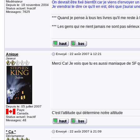
Modérateur
On devrait être fixé bientôt car je viens d'envoyer u
Depuis le: 19 novembre 2004
Je viendrai te dire ce qu'il en est, dès que j'aurai un
Status actuel: Inactif
Messages: 7625
*** Quand je pense à tous les livres qu'il me reste à 
*** Les gens qui ne rient jamais ne sont pas sérieux
Anique
Envoyé : 22 août 2007 à 12:21
Jaseur
Merci Ca! Je vois que tu es aussi maniaque de SF q
Depuis le: 05 juillet 2007
Pays:
C'est l'attitude qui détermine notre altitude
Canada
Status actuel: Inactif
Messages: 48
* Ça *
Envoyé : 22 août 2007 à 21:09
Déclamateur