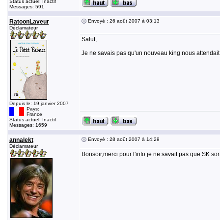
Status actuel: Inactif
Messages: 591
RatoonLaveur
Envoyé : 26 août 2007 à 03:13
Déclamateur
Salut,
Je ne savais pas qu'un nouveau king nous attendait bie
Depuis le: 19 janvier 2007
Pays:
France
Status actuel: Inactif
Messages: 1659
annalekt
Envoyé : 28 août 2007 à 14:29
Déclamateur
Bonsoir,merci pour l'info je ne savait pas que SK so