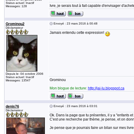
Status actuel: Inactif
Ivre, je serais tout à fait capable d'envisager d'ach
Messages: 128
Grominou2
Envoyé : 23 mars 2016 à 00:48
Déclamateur
Jamais entendu cette expression!
Depuis le: 04 octobre 2006
Status actuel: Inactif
Grominou
Messages: 13547
Mon blogue de lecture:
http://jai-lu.blogspot.ca
denis76
Envoyé : 23 mars 2016 à 03:01
Déclamateur
Ok. Dans la page que tu présentes, il y a "enfants et
C'est une recherche par thème, je pense, et on donne
Je pense que je pourrais faire un bilan sur mes livr