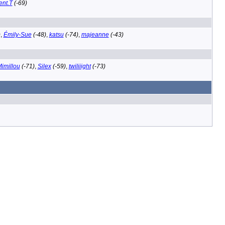
ent.T
(-69)
)
,
Émily-Sue
(-48)
,
katsu
(-74)
,
majeanne
(-43)
imillou
(-71)
,
Silex
(-59)
,
twiliiight
(-73)