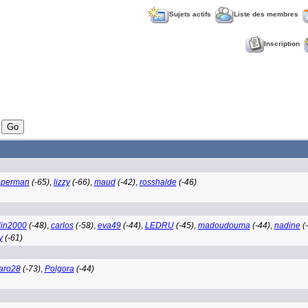
Sujets actifs
Liste des membres
Inscription
operman
(-65)
,
lizzy
(-66)
,
maud
(-42)
,
rosshalde
(-46)
lin2000
(-48)
,
carlos
(-58)
,
eva49
(-44)
,
LEDRU
(-45)
,
madoudouma
(-44)
,
nadine
(
y
(-61)
aro28
(-73)
,
Polgora
(-44)