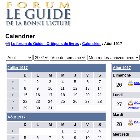
Calendrier
Le forum du Guide - Critiques de livres
:
Calendrier
: Aôut 1917
Juillet 1917
Aôut 1917
D
L
M
M
J
V
S
Dimanche
1
2
3
4
5
6
7
>
co
26
8
9
10
11
12
13
14
>
15
16
17
18
19
20
21
Lundi
>
22
23
24
25
26
27
28
>
aol
27
29
30
31
vendin
>
Mardi
Aôut 1917
pal
28
D
L
M
M
J
V
S
1
2
3
4
>
Mercredi
5
6
7
8
9
10
11
>