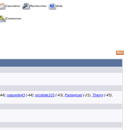
Calendrier
Rechercher
Aide
Connexion
-44)
,
naturelle43
(-44)
,
nicolette103
(-43)
,
Pantagruel
(-21)
,
Thierry
(-45)
,