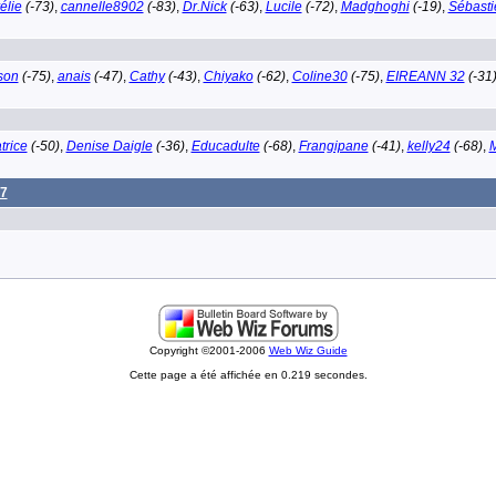
élie
(-73)
,
cannelle8902
(-83)
,
Dr.Nick
(-63)
,
Lucile
(-72)
,
Madghoghi
(-19)
,
Sébasti
son
(-75)
,
anais
(-47)
,
Cathy
(-43)
,
Chiyako
(-62)
,
Coline30
(-75)
,
EIREANN 32
(-31
trice
(-50)
,
Denise Daigle
(-36)
,
Educadulte
(-68)
,
Frangipane
(-41)
,
kelly24
(-68)
,
M
7
Copyright ©2001-2006
Web Wiz Guide
Cette page a été affichée en 0.219 secondes.