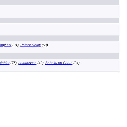
llaby001
(34)
,
Patrick Delay
(69)
clahiar
(75)
,
polhansson
(42)
,
Sabaku no Gaara
(34)