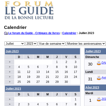
Calendrier
Le forum du Guide - Critiques de livres
:
Calendrier
: Juillet 2023
Juin 2023
Juillet 2023
D
L
M
M
J
V
S
Dimanche
1
2
3
>
DA
30
4
5
6
7
8
9
10
>
11
12
13
14
15
16
17
Lundi
>
18
19
20
21
22
23
24
>
Ay
31
25
26
27
28
29
30
>
Aôut 2023
Juillet 2023
Mardi
D
L
M
M
J
V
S
20
1
>
1
2
3
4
5
6
7
8
>