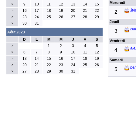
Mercredi
9
10
11
12
13
14
15
>
Juj
16
17
18
19
20
21
22
>
2
23
24
25
26
27
28
29
>
Jeudi
30
31
>
Isa
3
Aôut 2023
D
L
M
M
J
V
S
Vendredi
1
2
3
4
5
>
ale
4
6
7
8
9
10
11
12
>
13
14
15
16
17
18
19
>
Samedi
20
21
22
23
24
25
26
>
ben
5
27
28
29
30
31
>