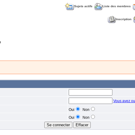
Sujets actifs
Liste des membres
Inscription
e
Vous avez ou
Oui
Non
Oui
Non