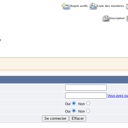
Sujets actifs
Liste des membres
Inscription
e
Vous avez ou
Oui
Non
Oui
Non