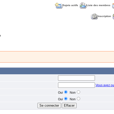
Sujets actifs
Liste des membres
Inscription
e
Vous avez ou
Oui
Non
Oui
Non