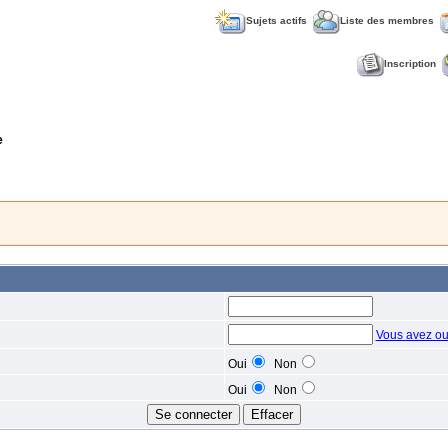
Sujets actifs
Liste des membres
Inscription
e
Vous avez ou
Oui
Non
Oui
Non