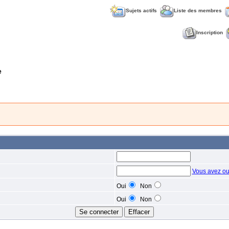
Sujets actifs
Liste des membres
Inscription
e
Vous avez ou
Oui
Non
Oui
Non