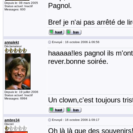
Depuis le: 08 mars 2005
Pagnol.
Status actuel: Inactif
Messages: 600
Bref je n'ai pas arrêté de li
annalekt
Envoyé : 16 octobre 2006 à 06:56
Déclamateur
haaaaa!les pagnol ils m'on
rever.bonne soirée.
Depuis le: 19 juillet 2006
Status actuel: Inactif
Un clown,c'est toujours tris
Messages: 6994
ambre34
Envoyé : 16 octobre 2006 à 09:17
Discret
Oh là là que des souvenirs!