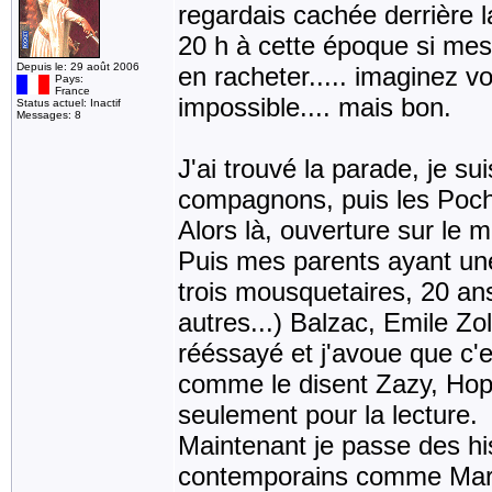
regardais cachée derrière l
20 h à cette époque si mes
Depuis le: 29 août 2006
en racheter..... imaginez v
Pays:
France
impossible.... mais bon.
Status actuel: Inactif
Messages: 8
J'ai trouvé la parade, je su
compagnons, puis les Poc
Alors là, ouverture sur le m
Puis mes parents ayant une
trois mousquetaires, 20 an
autres...) Balzac, Emile Zola
rééssayé et j'avoue que c'e
comme le disent Zazy, Hopl
seulement pour la lecture.
Maintenant je passe des hi
contemporains comme Marc L