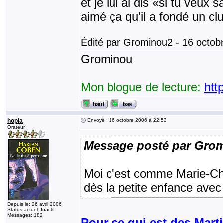
et je lui ai dis «si tu veux s
aimé ça qu'il a fondé un c
Édité par Grominou2 - 16 octob
Grominou
Mon blogue de lecture:
htt
hopla
Envoyé : 16 octobre 2006 à 22:53
Orateur
Message posté par Gro
Moi c'est comme Marie-Chris
dès la petite enfance avec
Depuis le: 26 avril 2006
Status actuel: Inactif
Messages: 182
Pour ce qui est des Marti