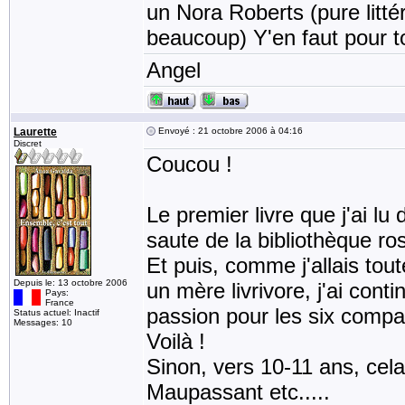
un Nora Roberts (pure litté
beaucoup) Y'en faut pour to
Angel
Laurette
Envoyé : 21 octobre 2006 à 04:16
Discret
Coucou !
Le premier livre que j'ai lu 
saute de la bibliothèque ros
Et puis, comme j'allais tout
Depuis le: 13 octobre 2006
un mère livrivore, j'ai con
Pays:
France
passion pour les six compa
Status actuel: Inactif
Messages: 10
Voilà !
Sinon, vers 10-11 ans, cela 
Maupassant etc.....