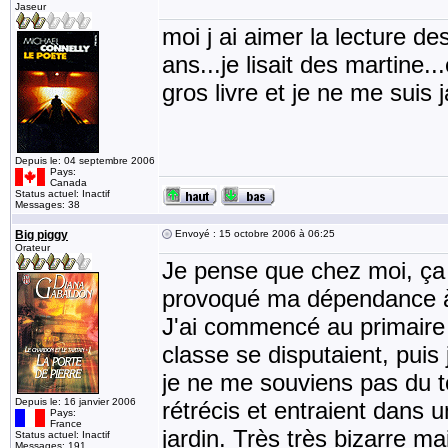
Jaseur
moi j ai aimer la lecture des
ans...je lisait des martine.
gros livre et je ne me suis j
Depuis le: 04 septembre 2006
Pays:
Canada
Status actuel: Inactif
Messages: 38
Big piggy
Envoyé : 15 octobre 2006 à 06:25
Orateur
Je pense que chez moi, ça 
provoqué ma dépendance à 
J'ai commencé au primaire a
classe se disputaient, puis 
je ne me souviens pas du t
Depuis le: 16 janvier 2006
rétrécis et entraient dans
Pays:
France
jardin. Très très bizarre m
Status actuel: Inactif
Messages: 191