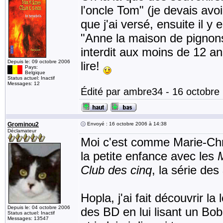
l'oncle Tom" (je devais avoir
que j'ai versé, ensuite il y 
"Anne la maison de pignons v
interdit aux moins de 12 ans
Depuis le: 09 octobre 2006
lire!
Pays:
Belgique
Status actuel: Inactif
Messages: 12
Édité par ambre34 - 16 octobre
Grominou2
Envoyé : 16 octobre 2006 à 14:38
Déclamateur
Moi c'est comme Marie-Chris
la petite enfance avec les
Club des cinq
, la série des
Hopla, j'ai fait découvrir la
Depuis le: 04 octobre 2006
des BD en lui lisant un Bob
Status actuel: Inactif
Messages: 13547