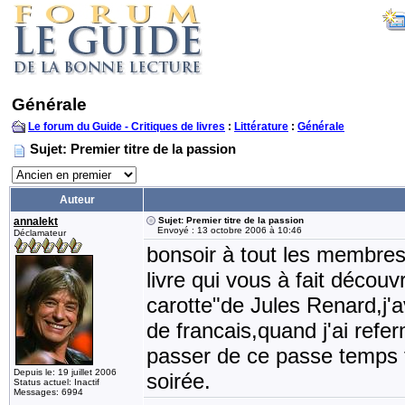
Générale
Le forum du Guide - Critiques de livres
:
Littérature
:
Générale
Sujet: Premier titre de la passion
Auteur
annalekt
Sujet: Premier titre de la passion
Envoyé : 13 octobre 2006 à 10:46
Déclamateur
bonsoir à tout les membres,
livre qui vous à fait découv
carotte"de Jules Renard,j'av
de francais,quand j'ai refe
passer de ce passe temps f
Depuis le: 19 juillet 2006
soirée.
Status actuel: Inactif
Messages: 6994