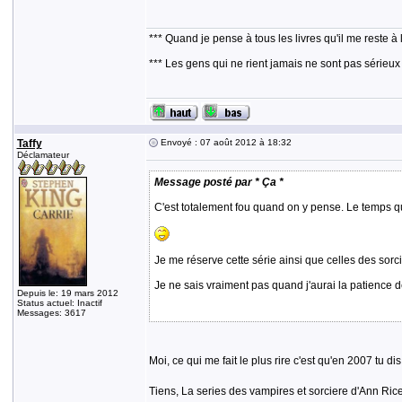
*** Quand je pense à tous les livres qu'il me reste à 
*** Les gens qui ne rient jamais ne sont pas sérieux
Taffy
Envoyé : 07 août 2012 à 18:32
Déclamateur
Message posté par * Ça *
C'est totalement fou quand on y pense. Le temps que
Je me réserve cette série ainsi que celles des sorc
Je ne sais vraiment pas quand j'aurai la patience de
Depuis le: 19 mars 2012
Status actuel: Inactif
Messages: 3617
Moi, ce qui me fait le plus rire c'est qu'en 2007 tu di
Tiens, La series des vampires et sorciere d'Ann Rice f