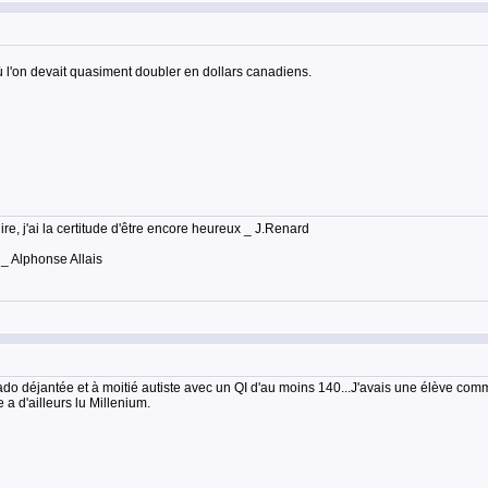
ù l'on devait quasiment doubler en dollars canadiens.
lire, j'ai la certitude d'être encore heureux _ J.Renard
 _ Alphonse Allais
rado déjantée et à moitié autiste avec un QI d'au moins 140...J'avais une élève com
e a d'ailleurs lu Millenium.