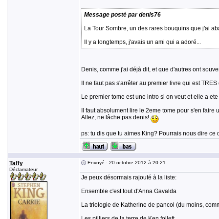
Message posté par denis76
La Tour Sombre, un des rares bouquins que j'ai aban
Il y a longtemps, j'avais un ami qui a adoré...
Denis, comme j'ai déjà dit, et que d'autres ont souven
Il ne faut pas s'arrêter au premier livre qui est TRES di
Le premier tome est une intro si on veut et elle a et
Il faut absolument lire le 2eme tome pour s'en faire u
Allez, ne lâche pas denis!
ps: tu dis que tu aimes King? Pourrais nous dire ce q
Taffy
Envoyé : 20 octobre 2012 à 20:21
Déclamateur
Je peux désormais rajouté à la liste:
Ensemble c'est tout d'Anna Gavalda
La triologie de Katherine de pancol (du moins, comm
Les pilliers de la terre de Ken follett