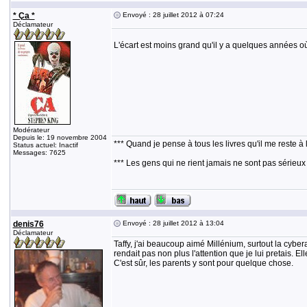
* Ça *
Envoyé : 28 juillet 2012 à 07:24
Déclamateur
L'écart est moins grand qu'il y a quelques années o
Modérateur
Depuis le: 19 novembre 2004
*** Quand je pense à tous les livres qu'il me reste à 
Status actuel: Inactif
Messages: 7625
*** Les gens qui ne rient jamais ne sont pas sérieux
denis76
Envoyé : 28 juillet 2012 à 13:04
Déclamateur
Taffy, j'ai beaucoup aimé Millénium, surtout la cybe
rendait pas non plus l'attention que je lui pretais. Ell
C'est sûr, les parents y sont pour quelque chose.