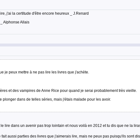
lire, j'ai la certitude d'être encore heureux _ J.Renard
 _ Alphonse Allais
 je peux mettre à ne pas lire les livres que j'achète.
ières et des vampires de Anne Rice pour quand je serai probablement très vieille.
 plonger dans de telles séries, mais j'étais malade pour les avoir.
s le lire dans un avenir pas trop lointain et nous voilà en 2012 et tu dis que ne la lir
ait aussi parties des livres que j'aimerais lire, mais ne peux pas puisqu'ils sont dis