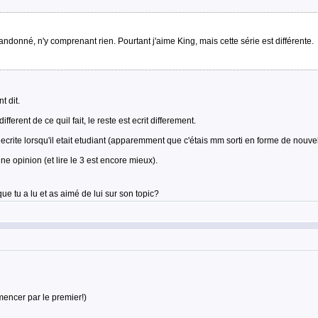
donné, n'y comprenant rien. Pourtant j'aime King, mais cette série est différente.
t dit.
fferent de ce quil fait, le reste est ecrit differement.
e ecrite lorsqu'il etait etudiant (apparemment que c'étais mm sorti en forme de nouvel
ne opinion (et lire le 3 est encore mieux).
ue tu a lu et as aimé de lui sur son topic?
encer par le premier!)