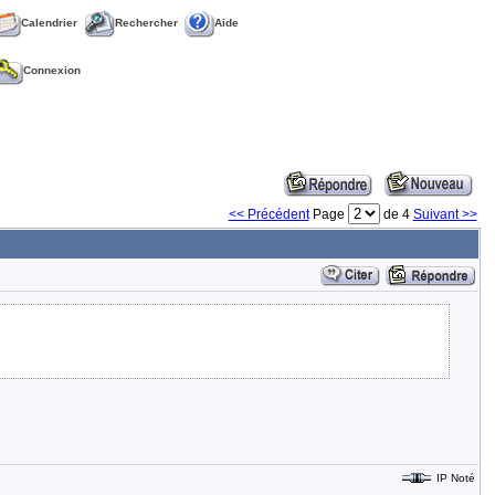
Calendrier
Rechercher
Aide
Connexion
<< Précédent
Page
de 4
Suivant >>
IP Noté