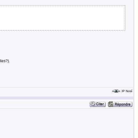
les?).
IP Noté