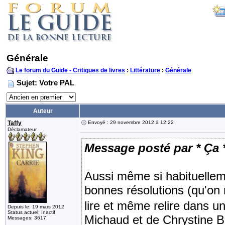
Générale
Le forum du Guide - Critiques de livres
:
Littérature
:
Générale
Sujet: Votre PAL
Auteur
Taffy
Envoyé : 29 novembre 2012 à 12:22
Déclamateur
Message posté par * Ça 
Aussi même si habituelleme
bonnes résolutions (qu'on 
lire et même relire dans u
Depuis le: 19 mars 2012
Status actuel: Inactif
Michaud et de Chrystine Br
Messages: 3617