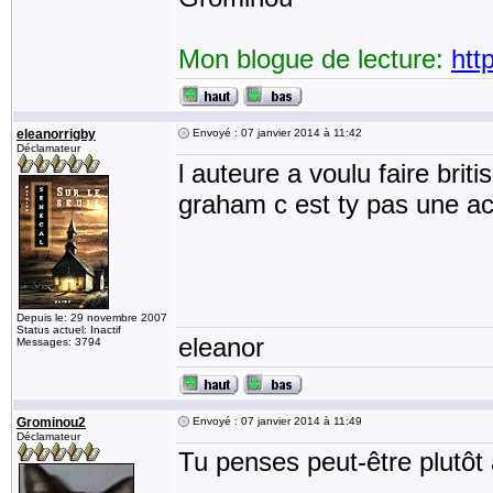
Mon blogue de lecture:
htt
eleanorrigby
Envoyé : 07 janvier 2014 à 11:42
Déclamateur
l auteure a voulu faire 
graham c est ty pas une ac
Depuis le: 29 novembre 2007
Status actuel: Inactif
eleanor
Messages: 3794
Grominou2
Envoyé : 07 janvier 2014 à 11:49
Déclamateur
Tu penses peut-être plutô