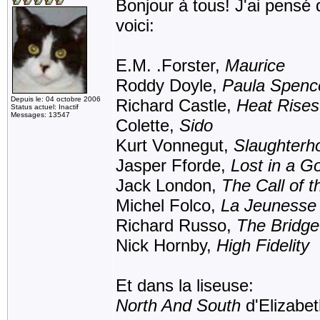
Bonjour à tous! J'ai pensé 
voici:
E.M. .Forster,
Maurice
Roddy Doyle,
Paula Spenc
Depuis le: 04 octobre 2006
Richard Castle,
Heat Rises
Status actuel: Inactif
Messages: 13547
Colette,
Sido
Kurt Vonnegut,
Slaughterh
Jasper Fforde,
Lost in a 
Jack London,
The Call of t
Michel Folco,
La Jeunesse 
Richard Russo,
The Bridge
Nick Hornby,
High Fidelity
Et dans la liseuse:
North And South
d'Elizabet