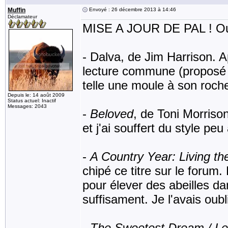
Muffin
Envoyé : 26 décembre 2013 à 14:46
Déclamateur
MISE A JOUR DE PAL ! Ou 
- Dalva, de Jim Harrison. 
lecture commune (propos
telle une moule à son roche
Depuis le: 14 août 2009
Status actuel: Inactif
Messages: 2043
-
Beloved
, de Toni Morrison.
et j'ai souffert du style peu
-
A Country Year: Living th
chipé ce titre sur le forum. 
pour élever des abeilles d
suffisament. Je l'avais oubl
-
The Sweetest Dream / Le 