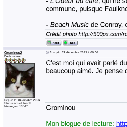
-
L'Odeur du café
, qui ne s
commune, puisque Faulkne
-
Beach Music
de Conroy, qu
Crédit photo http://500px.com/
Grominou2
Envoyé : 27 décembre 2013 à 00:50
Déclamateur
C'est moi qui avait parlé du
beaucoup aimé. Je pense qu
Depuis le: 04 octobre 2006
Status actuel: Inactif
Grominou
Messages: 13547
Mon blogue de lecture:
htt