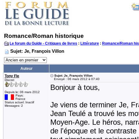
Romance/Roman historique
Le forum du Guide - Critiques de livres
:
Littérature
:
Romance/Roman his
Sujet: Je, François Villon
Auteur
Tony Fle
Sujet: Je, François Villon
Envoyé : 06 mars 2012 à 07:40
Discret
Bonjour à tous,
Depuis le: 06 mars 2012
Pays:
France
Status actuel: Inactif
Je viens de terminer Je, Fr
Messages: 2
Jean Teulé a trouvé les mo
Moyen-Age. Le héros, narrat
de l'époque et le contraste