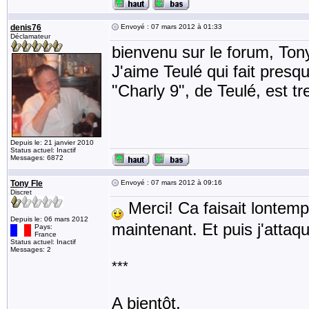
denis76
Envoyé : 07 mars 2012 à 01:33
Déclamateur
bienvenu sur le forum, Ton
J'aime Teulé qui fait presqu
"Charly 9", de Teulé, est tr
Depuis le: 21 janvier 2010
Status actuel: Inactif
Messages: 6872
Tony Fle
Envoyé : 07 mars 2012 à 09:16
Discret
Merci! Ca faisait lontemp
Depuis le: 06 mars 2012
maintenant. Et puis j'attaqu
Pays:
France
Status actuel: Inactif
Messages: 2
***
A bientôt,