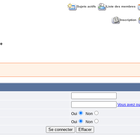
Sujets actifs
Liste des membres
Inscription
re
Vous avez ou
Oui
Non
Oui
Non