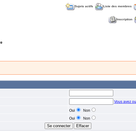
Sujets actifs
Liste des membres
Inscription
re
Vous avez ou
Oui
Non
Oui
Non