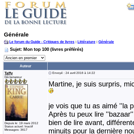
Générale
Le forum du Guide - Critiques de livres
:
Littérature
:
Générale
Sujet: Mon top 100 (livres préférés)
Auteur
Taffy
Envoyé : 24 avril 2016 à 14:22
Déclamateur
Martine, je suis surpris, mi
je vois que tu as aimé ''la 
Après tu peux lire ''bazaar'
bien de lire avant, différent
Depuis le: 19 mars 2012
Status actuel: Inactif
minuits pour la dernière nouv
Messages: 3617