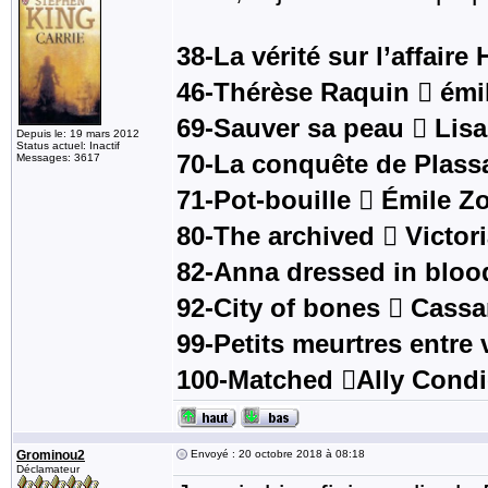
38-La vérité sur l’affaire
46-Thérèse Raquin  émi
69-Sauver sa peau  Lis
Depuis le: 19 mars 2012
Status actuel: Inactif
70-La conquête de Plass
Messages: 3617
71-Pot-bouille  Émile Z
80-The archived  Victo
82-Anna dressed in bloo
92-City of bones  Cassa
99-Petits meurtres entre 
100-Matched Ally Condi
Grominou2
Envoyé : 20 octobre 2018 à 08:18
Déclamateur