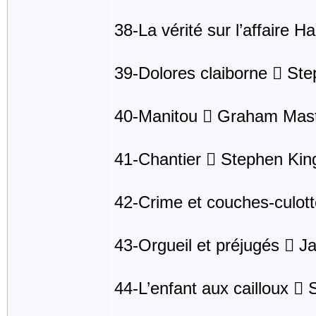
38-La vérité sur l’affaire H
39-Dolores claiborne  St
40-Manitou  Graham Mast
41-Chantier  Stephen Kin
42-Crime et couches-culott
43-Orgueil et préjugés  J
44-L’enfant aux cailloux 