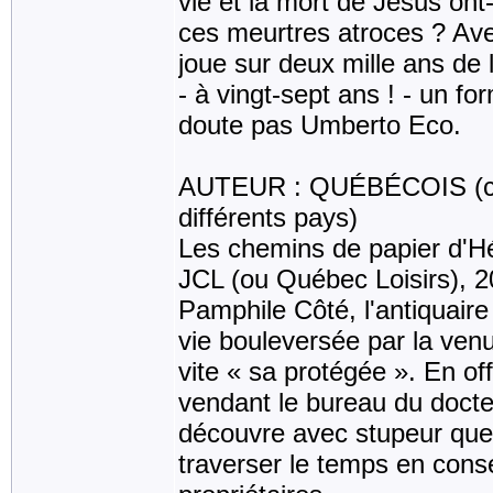
vie et la mort de Jésus on
ces meurtres atroces ? Avec 
joue sur deux mille ans de 
- à vingt-sept ans ! - un fo
doute pas Umberto Eco.
AUTEUR : QUÉBÉCOIS (cette
différents pays)
Les chemins de papier d'H
JCL (ou Québec Loisirs), 
Pamphile Côté, l'antiquair
vie bouleversée par la venue
vite « sa protégée ». En of
vendant le bureau du doct
découvre avec stupeur que 
traverser le temps en conse