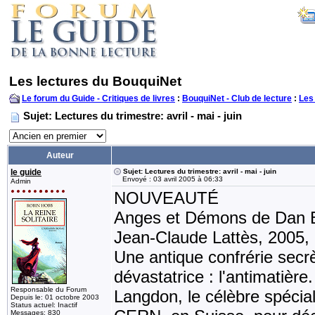
Les lectures du BouquiNet
Le forum du Guide - Critiques de livres
:
BouquiNet - Club de lecture
:
Les
Sujet: Lectures du trimestre: avril - mai - juin
Auteur
le guide
Sujet: Lectures du trimestre: avril - mai - juin
Envoyé : 03 avril 2005 à 06:33
Admin
NOUVEAUTÉ
Anges et Démons de Dan 
Jean-Claude Lattès, 2005,
Une antique confrérie secrè
dévastatrice : l'antimatière
Responsable du Forum
Langdon, le célèbre spécia
Depuis le: 01 octobre 2003
Status actuel: Inactif
Messages: 830