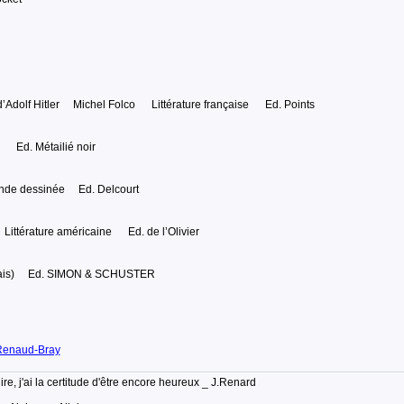
’Adolf Hitler Michel Folco Littérature française Ed. Points
Ed. Métailié noir
de dessinée Ed. Delcourt
térature américaine Ed. de l’Olivier
lais) Ed. SIMON & SCHUSTER
Renaud-Bray
lire, j'ai la certitude d'être encore heureux _ J.Renard