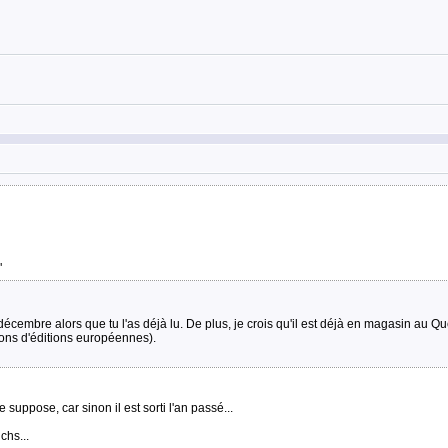
"
 décembre alors que tu l'as déjà lu. De plus, je crois qu'il est déjà en magasin au Qu
sons d'éditions européennes).
e suppose, car sinon il est sorti l'an passé...
chs...