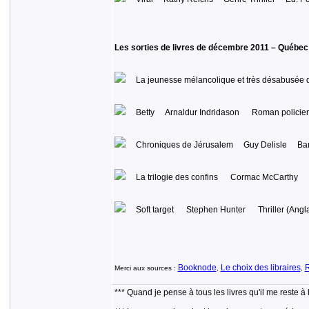
Les sorties de livres de décembre 2011 – Québec
La jeunesse mélancolique et très désabusée d
Betty Arnaldur Indridason Roman policier 
Chroniques de Jérusalem Guy Delisle Ban
La trilogie des confins Cormac McCarthy Lit
Soft target Stephen Hunter Thriller (Ang
Booknode
Le choix des libraires
Merci aux sources :
,
,
*** Quand je pense à tous les livres qu'il me reste à 