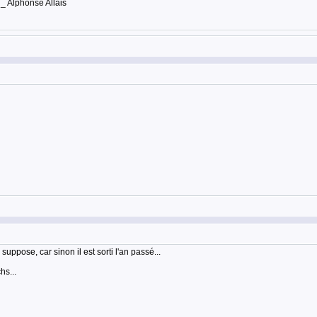
 _ Alphonse Allais
 suppose, car sinon il est sorti l'an passé...
hs...