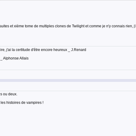
 suites et xième tome de multiples clones de Twilight et comme je n'y connais rien, 
lire, j'ai la certitude d'être encore heureux _ J.Renard
 _ Alphonse Allais
ois ou deux.
 les histoires de vampires !