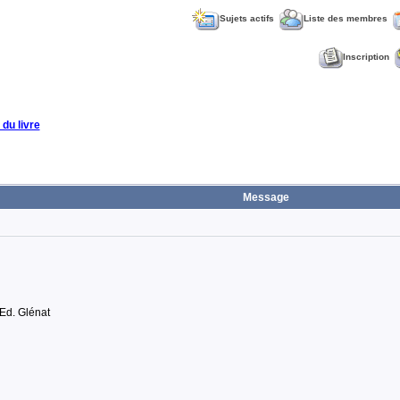
Sujets actifs
Liste des membres
Inscription
 du livre
Message
d. Glénat