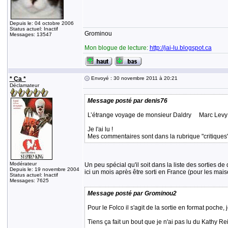
Depuis le: 04 octobre 2006
Status actuel: Inactif
Grominou
Messages: 13547
Mon blogue de lecture:
http://jai-lu.blogspot.ca
* Ça *
Envoyé : 30 novembre 2011 à 20:21
Déclamateur
Message posté par denis76
L’étrange voyage de monsieur Daldry Marc Levy
Je l'ai lu !
Mes commentaires sont dans la rubrique "critiques
Modérateur
Un peu spécial qu'il soit dans la liste des sorties de
Depuis le: 19 novembre 2004
ici un mois après être sorti en France (pour les mai
Status actuel: Inactif
Messages: 7625
Message posté par Grominou2
Pour le Folco il s'agit de la sortie en format poche, j
Tiens ça fait un bout que je n'ai pas lu du Kathy Rei