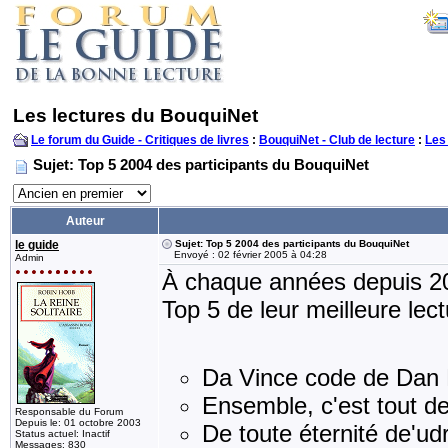
Les lectures du BouquiNet
Le forum du Guide - Critiques de livres
:
BouquiNet - Club de lecture
:
Les
Sujet: Top 5 2004 des participants du BouquiNet
Auteur
le guide
Sujet: Top 5 2004 des participants du BouquiNet
Envoyé : 02 février 2005 à 04:28
Admin
À chaque années depuis 2000
Top 5 de leur meilleure lect
Da Vince code de Dan 
Ensemble, c'est tout d
Responsable du Forum
Depuis le: 01 octobre 2003
De toute éternité de'ud
Status actuel: Inactif
Messages: 830