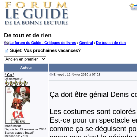
De tout et de rien
Le forum du Guide - Critiques de livres
:
Général
:
De tout et de rien
Sujet: Vos prochaines vacances?
Auteur
* Ça *
Envoyé : 12 février 2016 à 07:52
Déclamateur
Ça doit être génial Denis
Les costumes sont colorés
Est-ce pour un spectacle e
Modérateur
comme ça se déguisent pour
Depuis le: 19 novembre 2004
Status actuel: Inactif
Messages: 7625