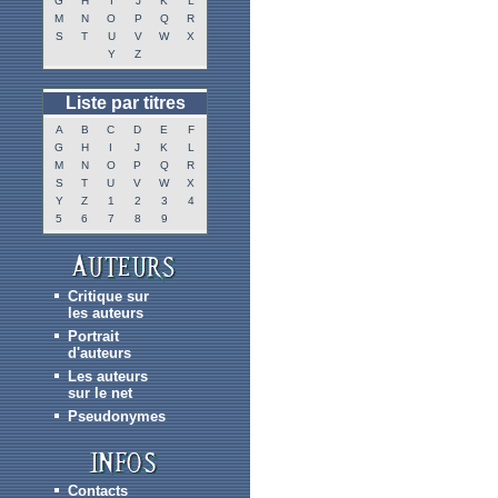
G
H
I
J
K
L
M
N
O
P
Q
R
S
T
U
V
W
X
Y
Z
Liste par titres
A
B
C
D
E
F
G
H
I
J
K
L
M
N
O
P
Q
R
S
T
U
V
W
X
Y
Z
1
2
3
4
5
6
7
8
9
Critique sur
les auteurs
Portrait
d'auteurs
Les auteurs
sur le net
Pseudonymes
Contacts