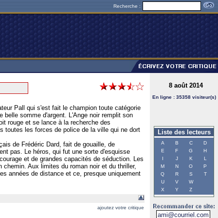
Recherche :
8 août 2014
En ligne : 35358 visiteur(s)
ur Pall qui s'est fait le champion toute catégorie
une belle somme d'argent. L'Ange noir remplit son
voit rouge et se lance à la recherche des
toutes les forces de police de la ville qui ne dort
Liste des lecteurs
A
B
C
D
çais de Frédéric Dard, fait de gouaille, de
t pas. Le héros, qui fut une sorte d'esquisse
E
F
G
H
courage et de grandes capacités de séduction. Les
I
J
K
L
emin. Aux limites du roman noir et du thriller,
M
N
O
P
 à des années de distance et ce, presque uniquement
Q
R
S
T
U
V
W
X
Y
Z
ajoutez votre critique