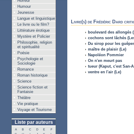
Horreur
Humour
Jeunesse
Langue et linguistique
Livre(s) de Frédéric Dard criti
Le livre ou le film?
Littérature érotique
boulevard des allongés (
Mystère et Policier
cochons sont lâchés (Le
Philosophie, religion
Du sirop pour les guêpe
et spiritualité
maître de plaisir (Le)
Poésie
Napoléon Pommier
Psychologie et
On n'en meurt pas
Sociologie
tueur (Kaput, c'est San-A
Romance
ventre en l'air (Le)
Roman historique
Science
Science fiction et
Fantaisie
Théâtre
Vie pratique
Voyage et Tourisme
Liste par auteurs
A
B
C
D
E
F