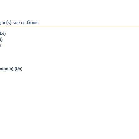
qué(s) sur le Guide
Le)
s)
s
ntonio) (Un)