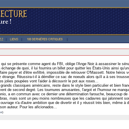
qui se présente comme agent du FBI, oblige l'Ange Noir à assassiner le sénate
hange de quoi, il lui fournira un billet pour quitter les États-Unis ainsi qu'
 faire payer et d'être exfiltré, impossible de retrouver O'Massett. Notre héros 
trange. Réussira-t-il à démêler ce sac de noeuds alors qu'il a à ses trousses 
jolies poupées vont l'aider à découvrir le pot aux roses...
 grands classiques américains, reste dans le style bien particulier et bien fran
ent de second degré. Les tournures amusantes, l'argot et l'humour ne manquen
tonio, a en commun avec ce dernier une détermination farouche, beaucoup de 
as, mais sont un peu moins nombreuses que les cadavres qui jalonnent son ch
t ouvrage n'a d'autre ambition que de divertir et il y réussit très bien, même
 son auteur. Pour les aficionados...
ir
)