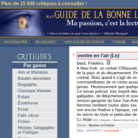
Plus de 15 000 critiques à consulter !
« Nous sommes ce que nous lisons » -- Alberto Manguel
*
ventre en l'air (Le)
Dard, Frédéric
Par genre
A New-York, un certain O'Massett, 
Arts et littérature
de la pays et du désarmement. En éc
contrat. Mais quand il s'agit de se
Bandes dessinées
commanditaires de ce crime assez é
Biographie
jamais. Heureusement que quelques 
Classique littéraire
Ce roman policier, très inspiré des
galéjades, de détachement et souv
Enfant
version gangster du futur San-An
Ésotérisme
femmes tombent toutes dans ses br
Essai
non encore finalisé à l'époque, ce
en raison du style si particulier de
Faits vécus
Cc.Rider
(
22 critiques, cliquez pour les vo
Fiction
Genre :
Mystère et Policier
Histoire, Géographie
Date : 11/1/2013
* nouveauté *
et Politique