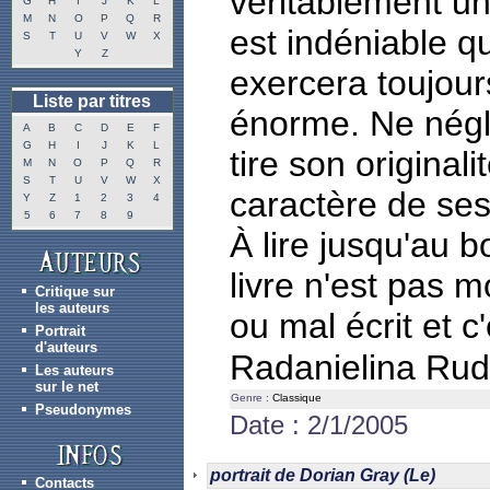
véritablement une 
G
H
I
J
K
L
M
N
O
P
Q
R
est indéniable q
S
T
U
V
W
X
Y
Z
exercera toujour
Liste par titres
énorme. Ne négli
A
B
C
D
E
F
G
H
I
J
K
L
tire son original
M
N
O
P
Q
R
S
T
U
V
W
X
caractère de se
Y
Z
1
2
3
4
5
6
7
8
9
À lire jusqu'au b
livre n'est pas m
Critique sur
les auteurs
ou mal écrit et c'
Portrait
d'auteurs
Radanielina Ru
Les auteurs
sur le net
Genre :
Classique
Pseudonymes
Date : 2/1/2005
portrait de Dorian Gray (Le)
Contacts