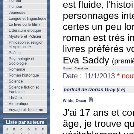
Horreur
est fluide, l'hist
Humour
Jeunesse
personnages int
Langue et linguistique
certes un peu lo
Le livre ou le film?
Littérature érotique
roman est très in
Mystère et Policier
Philosophie, religion
livres préférés v
et spiritualité
Poésie
Eva Saddy
Psychologie et
(premiè
Sociologie
Genre :
Classique
Romance
Date : 11/1/2013
* nou
Roman historique
Science
Science fiction et
portrait de Dorian Gray (Le)
Fantaisie
Théâtre
Wilde, Oscar
Vie pratique
J'ai 17 ans et c
Voyage et Tourisme
âge, je trouve qu
Liste par auteurs
A
B
C
D
E
F