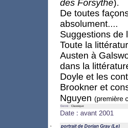
des Forsythe
).
De toutes façons
absolument....
Suggestions de l
Toute la littérat
Austen à Galswor
dans la littératu
Doyle et les co
Brookner et con
Nguyen
(première c
Genre :
Classique
Date : avant 2001
portrait de Dorian Gray (Le)