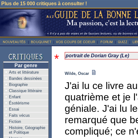
Plus de 15 000 critiques à consulter !
« Il n'y a pas de vraies et de fausses lectures, ou de bonnes e
*
portrait de Dorian Gray (Le)
Par genre
Arts et littérature
Wilde, Oscar
Bandes dessinées
J'ai lu ce livre
Biographie
Classique littéraire
quatrième et je l
Enfant
Ésotérisme
géniale. J'ai lu l
Essai
Faits vécus
remarqué que be
Fiction
Histoire, Géographie
compliqué; ce n'
et Politique