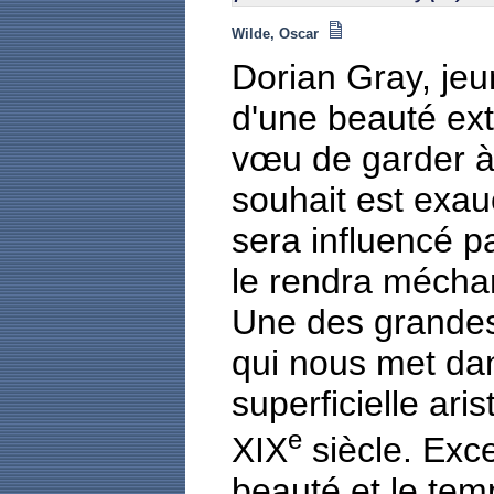
Wilde, Oscar
Dorian Gray, jeu
d'une beauté extra
vœu de garder à
souhait est exa
sera influencé pa
le rendra méchan
Une des grandes
qui nous met dan
superficielle aris
e
XIX
siècle. Exce
beauté et le te