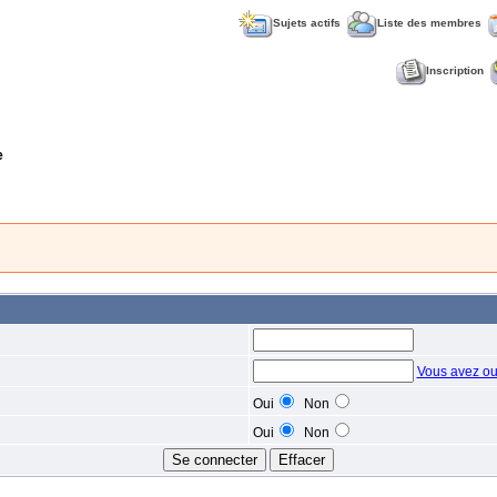
Sujets actifs
Liste des membres
Inscription
e
Vous avez ou
Oui
Non
Oui
Non