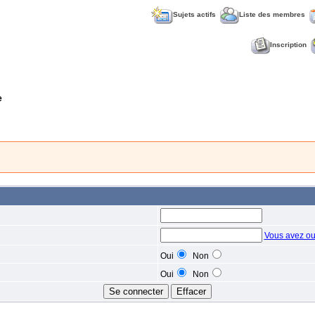
Sujets actifs
Liste des membres
Inscription
e
Vous avez ou
Oui
Non
Oui
Non