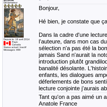
Déclamateur
Bonjour,
Hé bien, je constate que ç
Dans la cadre d'une lecture
Depuis le: 18 avril 2014
l'auteure, dans mon cas du
Pays:
Canada
sélection n'a pas été la bo
Status actuel: Inactif
Messages: 899
jamais Sand n'aurait la not
introduction plutôt grandilo
banalité désolante. L'histo
enfants, les dialogues ampo
déferlements de bons senti
lecture conjointe j'aurais a
Tant qu'on a pas aimé un an
Anatole France