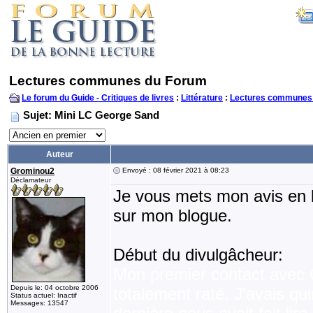
Lectures communes du Forum
Le forum du Guide - Critiques de livres
:
Littérature
:
Lectures communes
Sujet: Mini LC George Sand
Auteur
Grominou2
Envoyé : 08 février 2021 à 08:23
Déclamateur
Je vous mets mon avis en bla
sur mon blogue.
Début du divulgâcheur:
Mon premier contact avec Ge
Depuis le: 04 octobre 2006
totalement raté. J'avais qu
Status actuel: Inactif
Messages: 13547