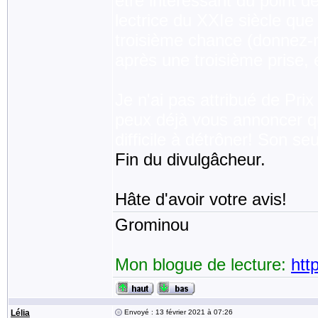
être intéressant du point de
lectrice du XXIe siècle que 
troisième chance (donnez-
après une troisième prise, e
Je n'ai pas attribué de Prix
peux déjà vous annoncer qu
difficile à détrôner! Son seul
Fin du divulgâcheur.
Hâte d'avoir votre avis!
Grominou
Mon blogue de lecture:
htt
Lélia
Envoyé : 13 février 2021 à 07:26