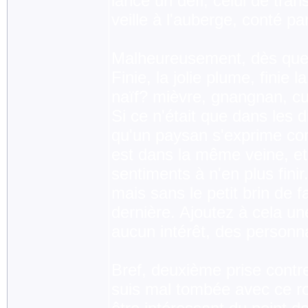
lance un défi, celui de tra
veille à l'auberge, conté p
Malheureusement, dès que 
Finie, la jolie plume, finie l
naïf? mièvre, gnangnan, cuc
Si ce n'était que dans les 
qu'un paysan s'exprime com
est dans la même veine, et
sentiments à n'en plus fin
mais sans le petit brin de 
dernière. Ajoutez à cela une
aucun intérêt, des personna
Bref, deuxième prise contre
suis mal tombée avec ce ro