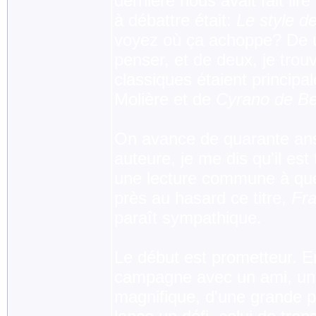
dernière nous avait fait lire
à débattre était:
Le style d
voyez où ça achoppe? De un
penser, et de deux, je tro
classiques étaient princip
Molière et de
Cyrano de Be
On avance de quarante ans e
auteure, je me dis qu'il es
une lecture commune à quel
près au hasard ce titre,
Fra
paraît sympathique.
Le début est prometteur. E
campagne avec un ami, un 
magnifique, d'une grande p