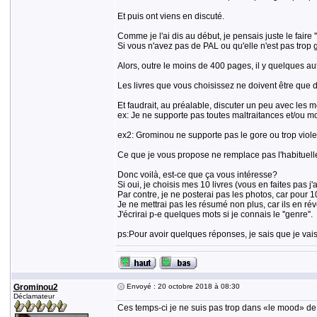
Et puis ont viens en discuté.
Comme je l'ai dis au début, je pensais juste le faire
Si vous n'avez pas de PAL ou qu'elle n'est pas trop
Alors, outre le moins de 400 pages, il y quelques au
Les livres que vous choisissez ne doivent être que de
Et faudrait, au préalable, discuter un peu avec les m
ex: Je ne supporte pas toutes maltraitances et/ou mo
ex2: Grominou ne supporte pas le gore ou trop viole
Ce que je vous propose ne remplace pas l'habituelle L
Donc voilà, est-ce que ça vous intéresse?
Si oui, je choisis mes 10 livres (vous en faites pas j'a
Par contre, je ne posterai pas les photos, car pour 10 
Je ne mettrai pas les résumé non plus, car ils en révè
J'écrirai p-e quelques mots si je connais le ''genre''.
ps:Pour avoir quelques réponses, je sais que je vai
Grominou2
Envoyé : 20 octobre 2018 à 08:30
Déclamateur
Ces temps-ci je ne suis pas trop dans «le mood» de me