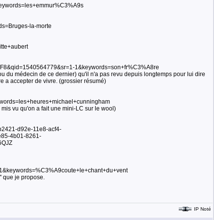
&keywords=les+emmur%C3%A9s
s=Bruges-la-morte
tte+aubert
UTF8&qid=1540564779&sr=1-1&keywords=son+fr%C3%A8re
 du médecin de ce dernier) qu'il n'a pas revu depuis longtemps pour lui dire
re a accepter de vivre. (grossier résumé)
words=les+heures+michael+cunningham
ai mis vu qu'on a fait une mini-LC sur le wool)
2421-d92e-11e8-acf4-
85-4b01-8261-
6QJZ
1-1&keywords=%C3%A9coute+le+chant+du+vent
'' que je propose.
IP Noté