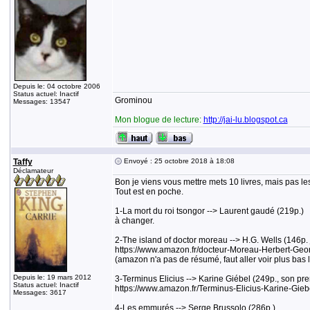
Depuis le: 04 octobre 2006
Status actuel: Inactif
Grominou
Messages: 13547
Mon blogue de lecture:
http://jai-lu.blogspot.ca
Taffy
Envoyé : 25 octobre 2018 à 18:08
Déclamateur
Bon je viens vous mettre mets 10 livres, mais pas les 
Tout est en poche.
1-La mort du roi tsongor --> Laurent gaudé (219p.)
à changer.
2-The island of doctor moreau --> H.G. Wells (146p. je 
https://www.amazon.fr/docteur-Moreau-Herbert-
(amazon n'a pas de résumé, faut aller voir plus bas 
Depuis le: 19 mars 2012
3-Terminus Elicius --> Karine Giébel (249p., son pr
Status actuel: Inactif
https://www.amazon.fr/Terminus-Elicius-Karine-
Messages: 3617
4-Les emmurés --> Serge Brussolo (286p.)