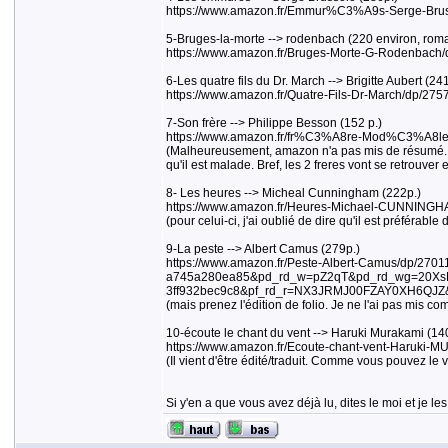
https://www.amazon.fr/Emmur%C3%A9s-Serge-Br
5-Bruges-la-morte --> rodenbach (220 environ, roman
https://www.amazon.fr/Bruges-Morte-G-Rodenbac
6-Les quatre fils du Dr. March --> Brigitte Aubert (24
https://www.amazon.fr/Quatre-Fils-Dr-March/dp/
7-Son frère --> Philippe Besson (152 p.)
https://www.amazon.fr/fr%C3%A8re-Mod%C3%A8l
(Malheureusement, amazon n'a pas mis de résumé. En 
qu'il est malade. Bref, les 2 freres vont se retrouve
8- Les heures --> Micheal Cunningham (222p.)
https://www.amazon.fr/Heures-Michael-CUNNING
(pour celui-ci, j'ai oublié de dire qu'il est préférable
9-La peste --> Albert Camus (279p.)
https://www.amazon.fr/Peste-Albert-Camus/dp/2
a745a280ea85&pd_rd_w=pZ2qT&pd_rd_wg=20XsD
3ff932bec9c8&pf_rd_r=NX3JRMJ00FZAY0XH6QJZ&
(mais prenez l'édition de folio. Je ne l'ai pas mis comm
10-écoute le chant du vent --> Haruki Murakami (14
https://www.amazon.fr/Ecoute-chant-vent-Haru
(Il vient d'être édité/traduit. Comme vous pouvez le vo
Si y'en a que vous avez déjà lu, dites le moi et je le