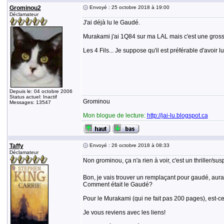
Grominou2
Envoyé : 25 octobre 2018 à 19:00
Déclamateur
J'ai déjà lu le Gaudé.
Murakami j'ai 1Q84 sur ma LAL mais c'est une grosse 
Les 4 Fils... Je suppose qu'il est préférable d'avoir l
Depuis le: 04 octobre 2006
Status actuel: Inactif
Grominou
Messages: 13547
Mon blogue de lecture:
http://jai-lu.blogspot.ca
Taffy
Envoyé : 26 octobre 2018 à 08:33
Déclamateur
Non grominou, ça n'a rien à voir, c'est un thriller/su
Bon, je vais trouver un remplaçant pour gaudé, aur
Comment était le Gaudé?
Pour le Murakami (qui ne fait pas 200 pages), est-c
Je vous reviens avec les liens!