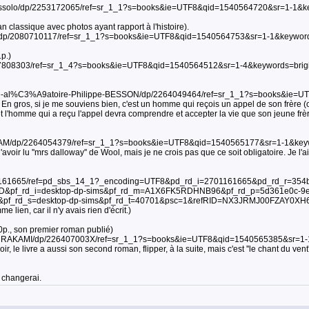
ussolo/dp/2253172065/ref=sr_1_1?s=books&ie=UTF8&qid=1540564720&sr=1-1
 classique avec photos ayant rapport à l'histoire).
h/dp/2080710117/ref=sr_1_1?s=books&ie=UTF8&qid=1540564753&sr=1-1&keyword
1p.)
2757808303/ref=sr_1_4?s=books&ie=UTF8&qid=1540564512&sr=1-4&keywords=brigi
e-al%C3%A9atoire-Philippe-BESSON/dp/2264049464/ref=sr_1_1?s=books&ie=
gros, si je me souviens bien, c'est un homme qui reçois un appel de son frère (ou
r et l'homme qui a reçu l'appel devra comprendre et accepter la vie que son jeune frè
HAM/dp/2264054379/ref=sr_1_1?s=books&ie=UTF8&qid=1540565177&sr=1-1&key
 d'avoir lu ''mrs dalloway'' de Wool, mais je ne crois pas que ce soit obligatoire. Je l'
701161665/ref=pd_sbs_14_1?_encoding=UTF8&pd_rd_i=2701161665&pd_rd_r=354b
&pf_rd_i=desktop-dp-sims&pf_rd_m=A1X6FK5RDHNB96&pf_rd_p=5d361e0c-9e
pf_rd_s=desktop-dp-sims&pf_rd_t=40701&psc=1&refRID=NX3JRMJ00FZAY0XH
e lien, car il n'y avais rien d'écrit.)
0p., son premier roman publié)
ki-MURAKAMI/dp/226407003X/ref=sr_1_1?s=books&ie=UTF8&qid=1540565385&sr=
ir, le livre a aussi son second roman, flipper, à la suite, mais c'est ''le chant du vent
s changerai.