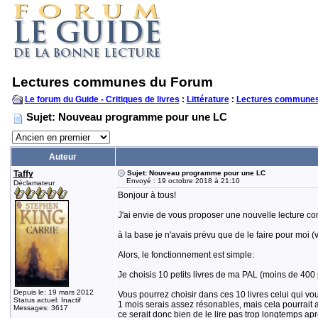
Lectures communes du Forum
Le forum du Guide - Critiques de livres
:
Littérature
:
Lectures communes
Sujet: Nouveau programme pour une LC
Auteur
Taffy
Sujet: Nouveau programme pour une LC
Envoyé : 19 octobre 2018 à 21:10
Déclamateur
Bonjour à tous!
J'ai envie de vous proposer une nouvelle lecture co
à la base je n'avais prévu que de le faire pour moi (
Alors, le fonctionnement est simple:
Je choisis 10 petits livres de ma PAL (moins de 400 p
Depuis le: 19 mars 2012
Vous pourrez choisir dans ces 10 livres celui qui vous t
Status actuel: Inactif
1 mois serais assez résonables, mais cela pourrait a
Messages: 3617
ce serait donc bien de le lire pas trop longtemps apr