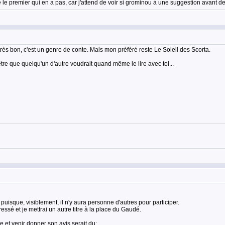
te le premier qui en a pas, car j'attend de voir si grominou à une suggestion avant d
très bon, c'est un genre de conte. Mais mon préféré reste Le Soleil des Scorta.
être que quelqu'un d'autre voudrait quand même le lire avec toi...
uisque, visiblement, il n'y aura personne d'autres pour participer.
essé et je mettrai un autre titre à la place du Gaudé.
lire et venir donner son avis serait du: