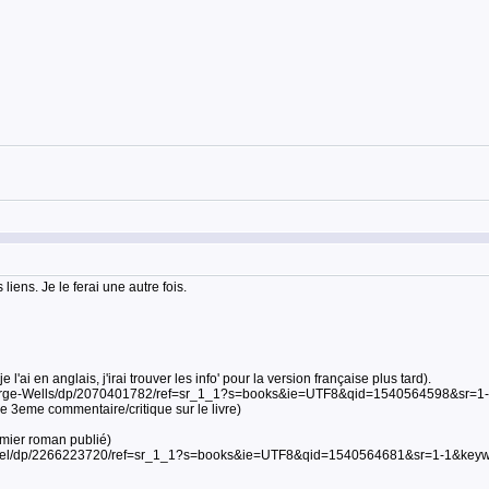
liens. Je le ferai une autre fois.
l'ai en anglais, j'irai trouver les info' pour la version française plus tard).
George-Wells/dp/2070401782/ref=sr_1_1?s=books&ie=UTF8&qid=1540564598&sr=
le 3eme commentaire/critique sur le livre)
emier roman publié)
Giebel/dp/2266223720/ref=sr_1_1?s=books&ie=UTF8&qid=1540564681&sr=1-1&keywo