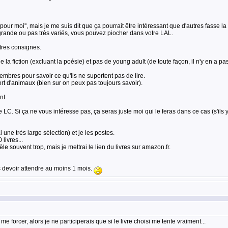
 ''pour moi'', mais je me suis dit que ça pourrait être intéressant que d'autres fass
 grande ou pas très variés, vous pouvez piocher dans votre LAL.
tres consignes.
 la fiction (excluant la poésie) et pas de young adult (de toute façon, il n'y en a p
embres pour savoir ce qu'ils ne suportent pas de lire.
rt d'animaux (bien sur on peux pas toujours savoir).
nt.
C. Si ça ne vous intéresse pas, ça seras juste moi qui le feras dans ce cas (s'ils y
i une très large sélection) et je les postes.
livres...
le souvent trop, mais je mettrai le lien du livres sur amazon.fr.
s devoir attendre au moins 1 mois.
 forcer, alors je ne participerais que si le livre choisi me tente vraiment...