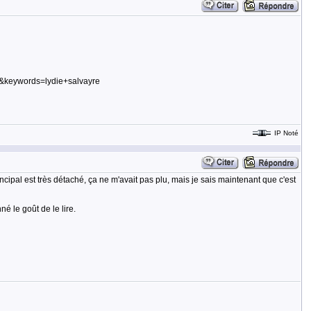
&keywords=lydie+salvayre
IP Noté
ncipal est très détaché, ça ne m'avait pas plu, mais je sais maintenant que c'est
é le goût de le lire.