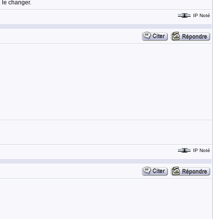
e le changer.
IP Noté
IP Noté