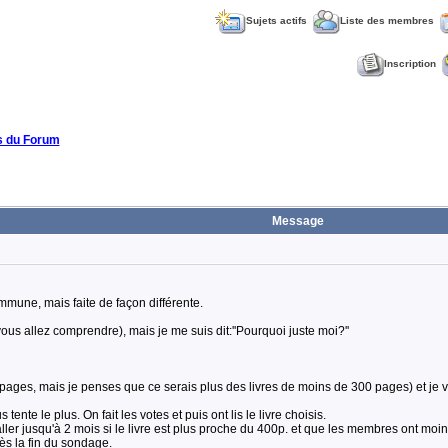
Sujets actifs
Liste des membres
Inscription
 du Forum
Message
mmune, mais faite de façon différente.
vous allez comprendre), mais je me suis dit:''Pourquoi juste moi?''
ages, mais je penses que ce serais plus des livres de moins de 300 pages) et je vous
ente le plus. On fait les votes et puis ont lis le livre choisis.
ller jusqu'à 2 mois si le livre est plus proche du 400p. et que les membres ont moi
ès la fin du sondage.