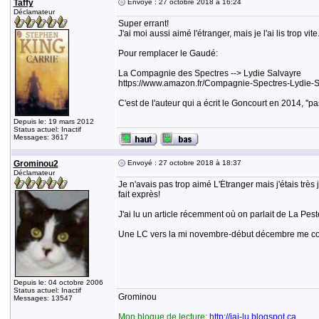
Taffy
Envoyé : 27 octobre 2018 à 16:24
Déclamateur
Super errant!
J'ai moi aussi aimé l'étranger, mais je l'ai lis trop v
Pour remplacer le Gaudé:
La Compagnie des Spectres --> Lydie Salvayre
https://www.amazon.fr/Compagnie-Spectres-Lydi
C'est de l'auteur qui a écrit le Goncourt en 2014, ''pas
Depuis le: 19 mars 2012
Status actuel: Inactif
Messages: 3617
Grominou2
Envoyé : 27 octobre 2018 à 18:37
Déclamateur
Je n'avais pas trop aimé L'Étranger mais j'étais très
fait exprès!
J'ai lu un article récemment où on parlait de La Pest
Une LC vers la mi novembre-début décembre me co
Depuis le: 04 octobre 2006
Status actuel: Inactif
Grominou
Messages: 13547
Mon blogue de lecture:
http://jai-lu.blogspot.ca