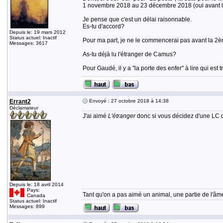
1 novembre 2018 au 23 décembre 2018 (oui avant le
Je pense que c'est un délai raisonnable.
Es-tu d'accord?
Depuis le: 19 mars 2012
Status actuel: Inactif
Pour ma part, je ne le commencerai pas avant la 
Messages: 3617
As-tu déjà lu l'étranger de Camus?
Pour Gaudé, il y a ''la porte des enfer'' à lire qui est 
Errant2
Envoyé : 27 octobre 2018 à 14:38
Déclamateur
J'ai aimé
L'étranger
donc si vous décidez d'une LC d'i
Depuis le: 18 avril 2014
Pays:
Tant qu'on a pas aimé un animal, une partie de l'âme
Canada
Status actuel: Inactif
Messages: 899