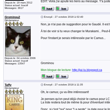
EDIT: Voilà j'ai ajouté les liens au message. Y'a jus
Depuis le: 19 mars 2012
Status actuel: Inactif
Messages: 3617
Grominou2
Envoyé : 27 octobre 2018 à 02:40
Déclamateur
Non, je n'ai pas de suggestion pour le Gaudé. Il est 
À toi de voir si tu veux changer le Murakami... Peut-
Pour l'instant je serais intéressée par le Camus...
Depuis le: 04 octobre 2006
Status actuel: Inactif
Grominou
Messages: 13547
Mon blogue de lecture:
http://jai-lu.blogspot.ca
Taffy
Envoyé : 27 octobre 2018 à 11:35
Déclamateur
Oh, le camus; ça va être intéressant!
Je penses qu'on peut déjà choisir le camus pour LC p
La liste restera tout de même là pour d'éventuel intér
Donc, si c'est ''oui'' pour ''La peste'', la date pour le 