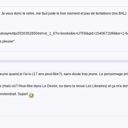
ite. Je veux donc le relire, me faut juste le bon moment et pas de tentations (ma BAL).
e-Salvayre/dp/2020352850/ref=sr_1_6?s=books&ie=UTF8&qid=1540671099&sr=1-6
 pleurer''.
 jeune quand je l'ai lu (17 ans peut-être?), sans doute trop jeune. Le personnage pri
e (mais où? Peut-être dans Le Devoir, ou dans la revue Les Libraires) et ça m'a donn
nviendrait. Super!