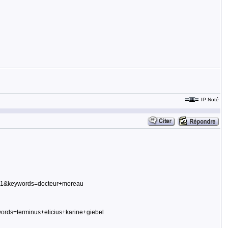
IP Noté
1-1&keywords=docteur+moreau
rds=terminus+elicius+karine+giebel