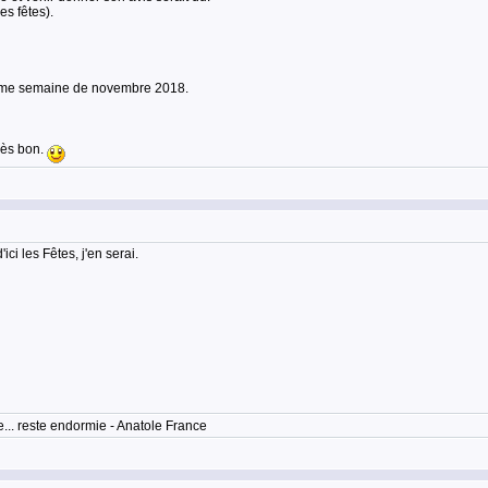
s fêtes).
2ème semaine de novembre 2018.
très bon.
ci les Fêtes, j'en serai.
... reste endormie - Anatole France