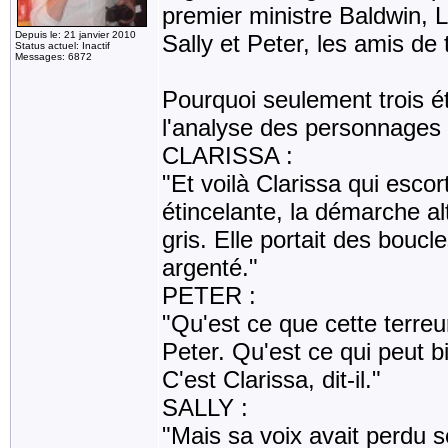
premier ministre Baldwin, 
Depuis le: 21 janvier 2010
Sally et Peter, les amis de 
Status actuel: Inactif
Messages: 6872
Pourquoi seulement trois ét
l'analyse des personnages 
CLARISSA :
"Et voilà Clarissa qui escor
étincelante, la démarche a
gris. Elle portait des boucl
argenté."
PETER :
"Qu'est ce que cette terre
Peter. Qu'est ce qui peut b
C'est Clarissa, dit-il."
SALLY :
"Mais sa voix avait perdu s