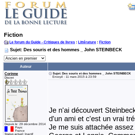
Fiction
Le forum du Guide - Critiques de livres
:
Littérature
:
Fiction
Sujet: Des souris et des hommes _ John STEINBECK
Auteur
Corinne
Sujet: Des souris et des hommes _ John STEINBECK
Envoyé : 11 mars 2015 à 23:59
Discret
Je n'ai découvert Steinbe
d'un ami et c'est un vrai tré
Depuis le: 29 décembre 2014
Je me suis attachée assez
Pays:
France
Status actuel: Inactif