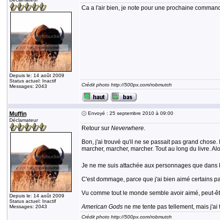
Ca a l'air bien, je note pour une prochaine command
Depuis le: 14 août 2009
Status actuel: Inactif
Crédit photo http://500px.com/robmutch
Messages: 2043
Muffin
Envoyé : 25 septembre 2010 à 09:00
Déclamateur
Retour sur
Neverwhere
.
Bon, j'ai trouvé qu'il ne se passait pas grand chose
marcher, marcher, marcher. Tout au long du livre. Al
Je ne me suis attachée aux personnages que dans les
C'est dommage, parce que j'ai bien aimé certains pas
Vu comme tout le monde semble avoir aimé, peut-être
Depuis le: 14 août 2009
Status actuel: Inactif
American Gods
ne me tente pas tellement, mais j'ai
Messages: 2043
Crédit photo http://500px.com/robmutch