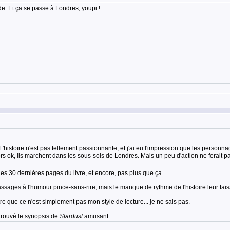
e. Et ça se passe à Londres, youpi !
. L'histoire n'est pas tellement passionnante, et j'ai eu l'impression que les perso
ors ok, ils marchent dans les sous-sols de Londres. Mais un peu d'action ne ferait 
 30 dernières pages du livre, et encore, pas plus que ça...
sages à l'humour pince-sans-rire, mais le manque de rythme de l'histoire leur faisa
 que ce n'est simplement pas mon style de lecture... je ne sais pas.
 trouvé le synopsis de
Stardust
amusant...