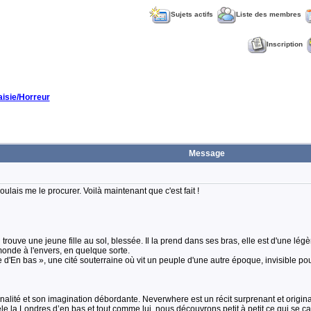
Sujets actifs
Liste des membres
Inscription
aisie/Horreur
Message
voulais me le procurer. Voilà maintenant que c'est fait !
rouve une jeune fille au sol, blessée. Il la prend dans ses bras, elle est d'une légè
monde à l'envers, en quelque sorte.
lle d'En bas », une cité souterraine où vit un peuple d'une autre époque, invisible 
lité et son imagination débordante. Neverwhere est un récit surprenant et original qu
le la Londres d’en bas et tout comme lui, nous découvrons petit à petit ce qui se c