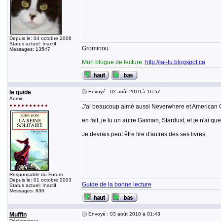
Depuis le: 04 octobre 2006
Status actuel: Inactif
Grominou
Messages: 13547
Mon blogue de lecture:
http://jai-lu.blogspot.ca
le guide
Envoyé : 02 août 2010 à 16:57
Admin
J'ai beaucoup aimé aussi Neverwhere et American God
en fait, je lu un autre Gaiman, Stardust, et je n'ai qu
Je devrais peut être lire d'autres des ses livres.
Responsable du Forum
Depuis le: 01 octobre 2003
Guide de la bonne lecture
Status actuel: Inactif
Messages: 830
Muffin
Envoyé : 03 août 2010 à 01:43
Déclamateur