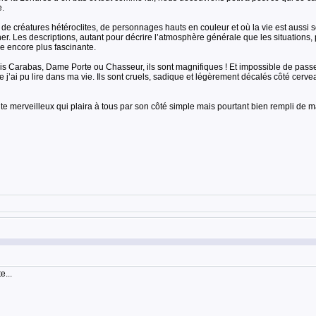
e.
 de créatures hétéroclites, de personnages hauts en couleur et où la vie est auss
acher. Les descriptions, autant pour décrire l’atmosphère générale que les situatio
re encore plus fascinante.
is Carabas, Dame Porte ou Chasseur, ils sont magnifiques ! Et impossible de pass
j’ai pu lire dans ma vie. Ils sont cruels, sadique et légèrement décalés côté cervea
onte merveilleux qui plaira à tous par son côté simple mais pourtant bien rempli d
e...