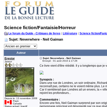
Science fiction/Fantaisie/Horreur
Le forum du Guide - Critiques de livres
:
Littérature
:
Science fiction/Fant
Sujet: Neverwhere - Neil Gaiman
Auteur
Erestor
Sujet: Neverwhere - Neil Gaiman
Envoyé : 01 août 2010 à 17:26
Jaseur
Ce livre vient d'être réédité. Il y a longtemps que je 
Synopsis :
Dans une rue de Londres, un soir ordinaire, Richard t
reconnaît pas, certains ne le voient même plus. Le 
Car il semblerait que Londres ait un envers, la « vi
rejoint les profondeurs...
Depuis le: 13 novembre 2008
Commentaire :
Pays:
Encore une fois, Neil Gaiman surprend par son origina
Canada
personnage principal est désorienté par ce que révè
Status actuel: Inactif