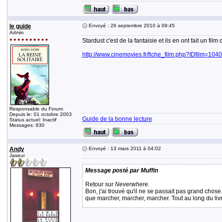
le guide
Envoyé : 26 septembre 2010 à 09:45
Admin
Stardust c'est de la fantaisie et ils en ont fait un film 
http://www.cinemovies.fr/fiche_film.php?IDfilm=104
Responsable du Forum
Depuis le: 01 octobre 2003
Guide de la bonne lecture
Status actuel: Inactif
Messages: 830
Andy
Envoyé : 13 mars 2011 à 04:02
Jaseur
Message posté par Muffin
Retour sur
Neverwhere
.
Bon, j'ai trouvé qu'il ne se passait pas grand chos
que marcher, marcher, marcher. Tout au long du livr