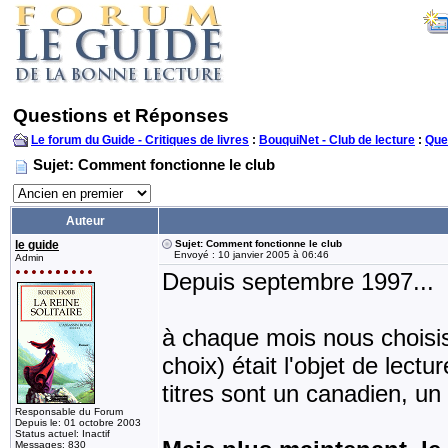
Questions et Réponses
Le forum du Guide - Critiques de livres
:
BouquiNet - Club de lecture
:
Que
Sujet: Comment fonctionne le club
Auteur
le guide
Sujet: Comment fonctionne le club
Envoyé : 10 janvier 2005 à 06:46
Admin
Depuis septembre 1997...
à chaque mois nous choisissi
choix) était l'objet de lect
titres sont un canadien, un 
Responsable du Forum
Depuis le: 01 octobre 2003
Status actuel: Inactif
Messages: 830