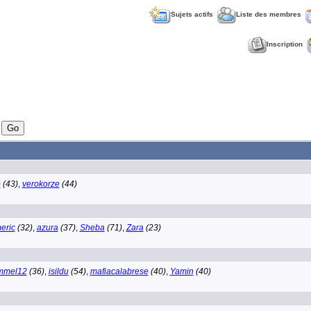
Sujets actifs
Liste des membres
Inscription
o
(43)
,
verokorze
(44)
eric
(32)
,
azura
(37)
,
Sheba
(71)
,
Zara
(23)
mmel12
(36)
,
isildu
(54)
,
mafiacalabrese
(40)
,
Yamin
(40)