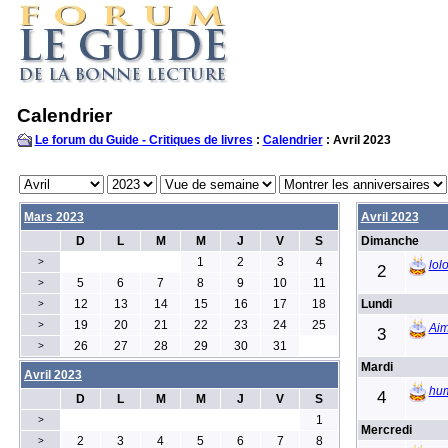
Calendrier
Le forum du Guide - Critiques de livres
:
Calendrier
: Avril 2023
Mars 2023
Avril 2023
D
L
M
M
J
V
S
Dimanche
1
2
3
4
>
lol
2
5
6
7
8
9
10
11
>
12
13
14
15
16
17
18
Lundi
>
19
20
21
22
23
24
25
>
Aim
3
26
27
28
29
30
31
>
Mardi
Avril 2023
hu
4
D
L
M
M
J
V
S
1
>
Mercredi
2
3
4
5
6
7
8
>