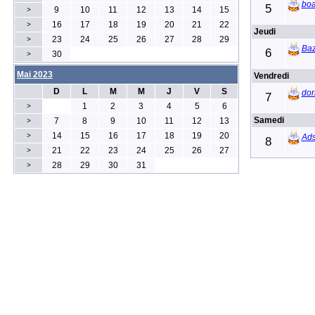
boa
5
9
10
11
12
13
14
15
>
16
17
18
19
20
21
22
>
Jeudi
23
24
25
26
27
28
29
>
Baz
6
30
>
Mai 2023
Vendredi
D
L
M
M
J
V
S
dor
7
1
2
3
4
5
6
>
Samedi
7
8
9
10
11
12
13
>
14
15
16
17
18
19
20
>
Ad
8
21
22
23
24
25
26
27
>
28
29
30
31
>