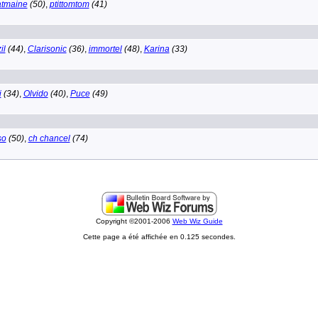
tmaine
(50)
,
ptittomtom
(41)
il
(44)
,
Clarisonic
(36)
,
immortel
(48)
,
Karina
(33)
i
(34)
,
Olvido
(40)
,
Puce
(49)
so
(50)
,
ch chancel
(74)
Copyright ©2001-2006
Web Wiz Guide
Cette page a été affichée en 0.125 secondes.