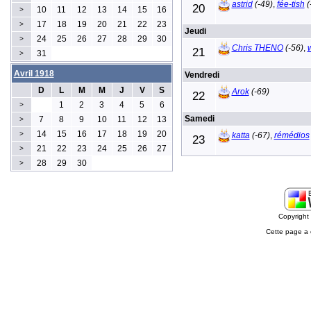
astrid
(-49)
,
fée-tish
(
20
10
11
12
13
14
15
16
>
17
18
19
20
21
22
23
>
Jeudi
24
25
26
27
28
29
30
>
Chris THENO
(-56)
,
21
31
>
Avril 1918
Vendredi
D
L
M
M
J
V
S
Arok
(-69)
22
1
2
3
4
5
6
>
Samedi
7
8
9
10
11
12
13
>
14
15
16
17
18
19
20
>
katta
(-67)
,
rémédios
23
21
22
23
24
25
26
27
>
28
29
30
>
Copyrigh
Cette page a 