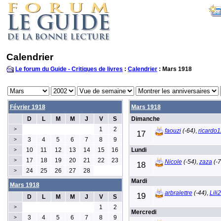
Calendrier
Le forum du Guide - Critiques de livres
:
Calendrier
: Mars 1918
Février 1918
Mars 1918
D
L
M
M
J
V
S
Dimanche
1
2
>
faouzi
(-64)
,
ricardo1
17
3
4
5
6
7
8
9
>
10
11
12
13
14
15
16
Lundi
>
17
18
19
20
21
22
23
>
Nicole
(-54)
,
zaza
(-7
18
24
25
26
27
28
>
Mardi
Mars 1918
arbralettre
(-44)
,
Lili
19
D
L
M
M
J
V
S
1
2
>
Mercredi
3
4
5
6
7
8
9
>